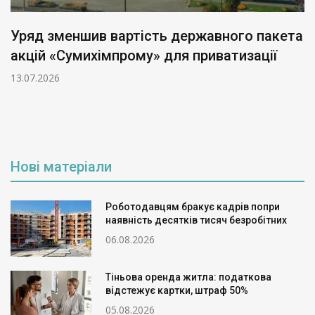
Уряд зменшив вартість державного пакета
акцій «Сумихімпрому» для приватизації
13.07.2026
Нові матеріали
Роботодавцям бракує кадрів попри
наявність десятків тисяч безробітних
06.08.2026
Тіньова оренда житла: податкова
відстежує картки, штраф 50%
05.08.2026