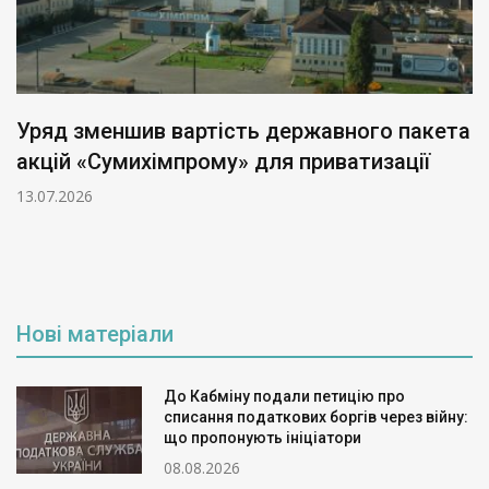
Уряд зменшив вартість державного пакета
акцій «Сумихімпрому» для приватизації
13.07.2026
Нові матеріали
До Кабміну подали петицію про
списання податкових боргів через війну:
що пропонують ініціатори
08.08.2026