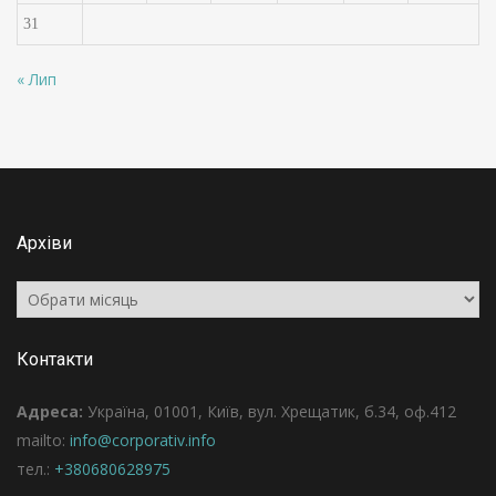
31
« Лип
Архіви
Архіви
Контакти
Адреса:
Україна, 01001, Київ, вул. Хрещатик, б.34, оф.412
mailto:
info@corporativ.info
тел.:
+380680628975