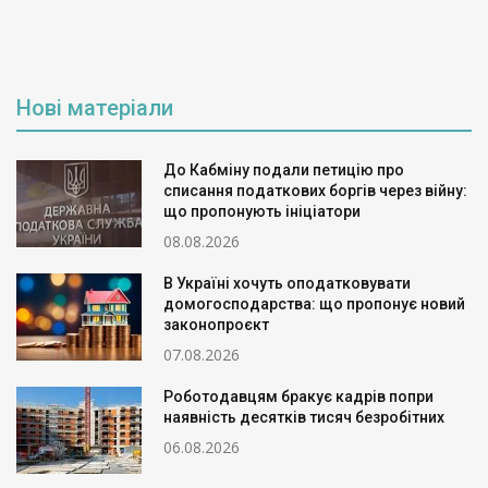
Нові матеріали
До Кабміну подали петицію про
списання податкових боргів через війну:
що пропонують ініціатори
08.08.2026
В Україні хочуть оподатковувати
домогосподарства: що пропонує новий
законопроєкт
07.08.2026
Роботодавцям бракує кадрів попри
наявність десятків тисяч безробітних
06.08.2026