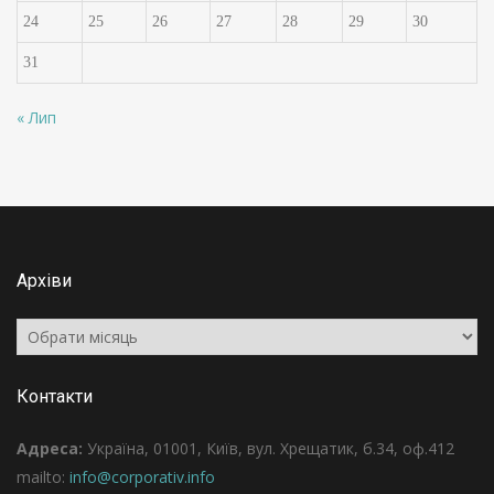
24
25
26
27
28
29
30
31
« Лип
Архіви
Архіви
Контакти
Адреса:
Україна, 01001, Київ, вул. Хрещатик, б.34, оф.412
mailto:
info@corporativ.info