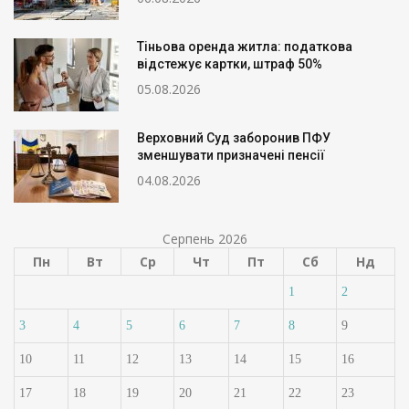
Тіньова оренда житла: податкова
відстежує картки, штраф 50%
05.08.2026
Верховний Суд заборонив ПФУ
зменшувати призначені пенсії
04.08.2026
Серпень 2026
Пн
Вт
Ср
Чт
Пт
Сб
Нд
1
2
3
4
5
6
7
8
9
10
11
12
13
14
15
16
17
18
19
20
21
22
23