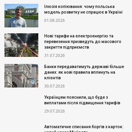
Ілюзія копіювання: чому польська
модель розвитку не спрацює в Україні
01.08.2026
Нові тарифи на електроенергію та
перевезення призведуть до масового
закриття підприємств
31.07.2026
Банки передаватимуть державі більше
даних: як нові правила вплинуть на
клієнтів
30.07.2026
Українцям пояснили, що буде з
виплатами після підвищення тарифів
29.07.2026
Автоматичне списання боргів з карток: