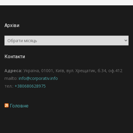
Архіви
Архіви
Контакти
Адреса:
Україна, 01001, Київ, вул. Хрещатик, б.34, оф.412
mailto:
info@corporativ.info
тел.:
+380680628975
Головне