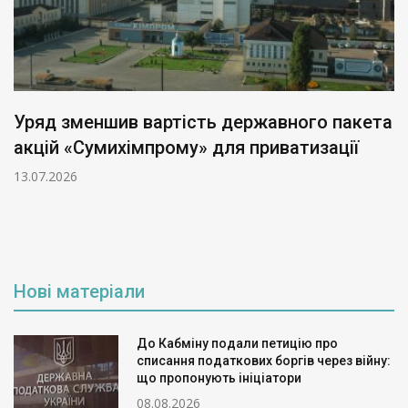
Уряд зменшив вартість державного пакета
акцій «Сумихімпрому» для приватизації
13.07.2026
Нові матеріали
До Кабміну подали петицію про
списання податкових боргів через війну:
що пропонують ініціатори
08.08.2026