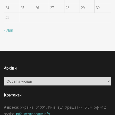
24
25
26
27
28
29
30
31
« Лип
Архіви
Архіви
Контакти
Адреса:
Україна, 01001, Київ, вул. Хрещатик, б.34, оф.412
mailto:
info@corporativ.info