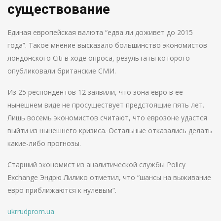
существование
Единая европейская валюта “едва ли доживет до 2015
года”. Такое мнение высказало большинство экономистов
лондонского Citi в ходе опроса, результаты которого
опубликовали британские СМИ.
Из 25 респондентов 12 заявили, что зона евро в ее
нынешнем виде не просуществует предстоящие пять лет.
Лишь восемь экономистов считают, что еврозоне удастся
выйти из нынешнего кризиса. Остальные отказались делать
какие-либо прогнозы.
Старший экономист из аналитической службы Policy
Exchange Эндрю Лилико отметил, что “шансы на выживание
евро приближаются к нулевым”.
ukrrudprom.ua