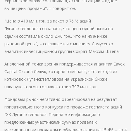
Украинской бирже составила 4,79 грн. за акцию – вдвое
выше цены продажи", – говорит он.
"Цена в 410 млн. грн. за пакет в 76,% акций
Лугансктепловоза означает, что цена одной акции по
сделки составила около 2,46 грн., что на 49% ниже
рыночной цены", – соглашается с мнением Самусенко
аналитик инвестиционной группы Сократ Максим Штепа.
Аналогичной точки зрения придерживается аналитик Eavex
Capital Оксана Лешук, которая отмечает, что, исходя из
котировок Лугансктепловоза на Украинской бирже
накануне торгов, госпакет стоил 797 млн. грн.
Фондовый рынок негативно отреагировал на результат
приватизационного конкурса по продаже госпакета акций
"ХК Лугансктепловоз. Первая же информация о
предложенных участниками суммах привела к
массированным продажам и обвалило акции на 15,4% – до 4