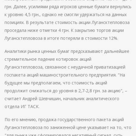
грн. Далее, усилиями ряда игроков ценные бумаги вернулись
к уровню 4,5 грн., однако не смогли удержаться на данных
позициях. В результате стоимость акции Лугансктепловоза
проседала ниже отметки 4 грн. К закрытию торгов акции
Лугансктепловоза в итоге потеряли в стоимости 12%.
Аналитики рынка ценных бумаг предсказывают дальнейшее
стремительное падение котировок акций
Лугансктепловоза, связанное с неудачной приватизацией
госпакета акций машиностроительного предприятия. "На
будущее мы предполагаем, что стоимость акций
продолжит снижаться до уровня в 2,7-2,8 грн. за акцию", –
считает Андрей Шевчишин, начальник аналитического
отдела ИГ ТАСК.
По его мнению, продажа государственного пакета акций
Лугансктепловоза по заниженной цене указывает на то, что
"для рынка уже сформировался негативный сигнал, суть