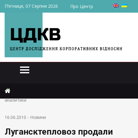
П’ятниця, 07 Серпня 2026
Про Центр
Головна
Новини
Лугансктепловоз продали вдвое дешевле рыночной цены –
аналитики
16.06.2010
-
Новини
Лугансктепловоз продали