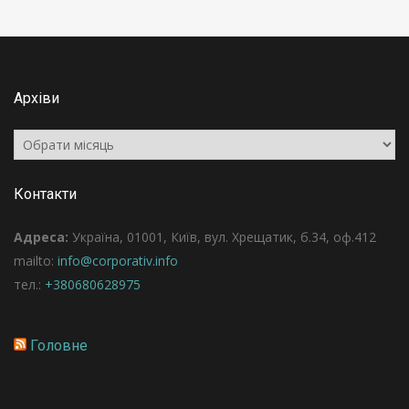
Архіви
Архіви
Контакти
Адреса:
Україна, 01001, Київ, вул. Хрещатик, б.34, оф.412
mailto:
info@corporativ.info
тел.:
+380680628975
Головне