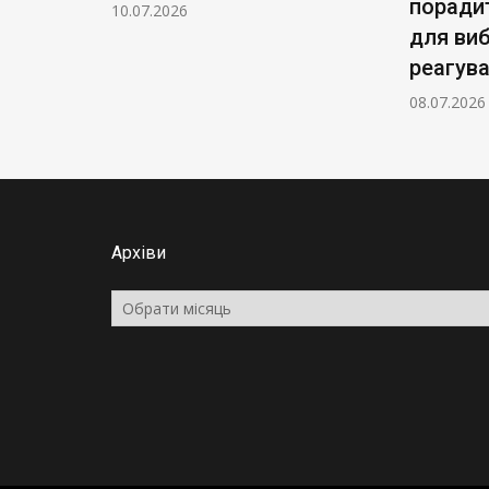
поради
10.07.2026
для ви
реагув
08.07.2026
Архіви
Архіви