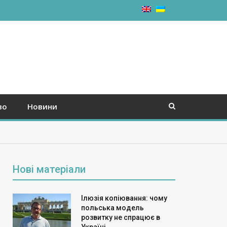
во
Новини
Нові матеріали
Ілюзія копіювання: чому
польська модель
розвитку не спрацює в