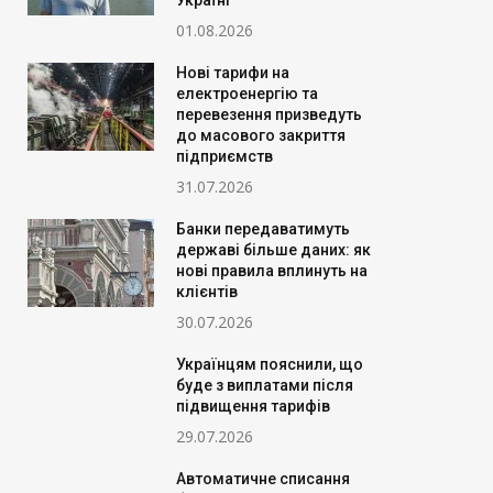
Україні
01.08.2026
Нові тарифи на
електроенергію та
перевезення призведуть
до масового закриття
підприємств
31.07.2026
Банки передаватимуть
державі більше даних: як
нові правила вплинуть на
клієнтів
30.07.2026
Українцям пояснили, що
буде з виплатами після
підвищення тарифів
29.07.2026
Автоматичне списання