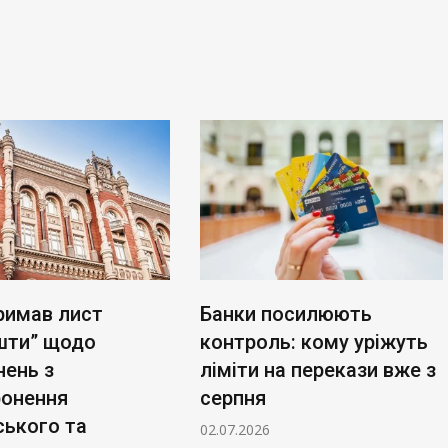
римав лист
Банки посилюють
шти” щодо
контроль: кому уріжуть
нень з
ліміти на перекази вже з
ронення
серпня
ського та
02.07.2026