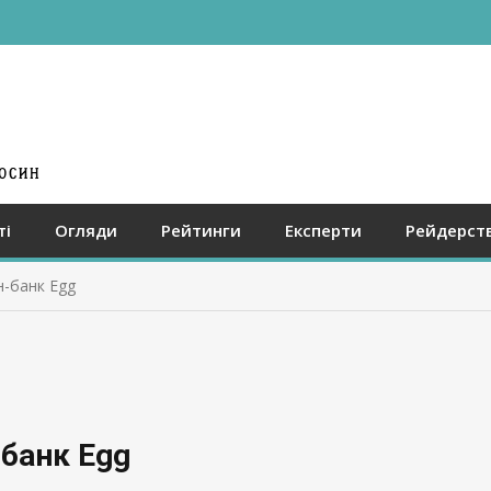
ті
Огляди
Рейтинги
Експерти
Рейдерст
н-банк Egg
-банк Egg