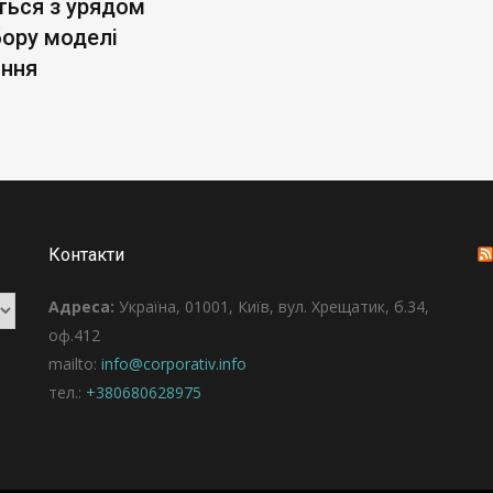
ться з урядом
бору моделі
ання
Контакти
Адреса:
Україна, 01001, Київ, вул. Хрещатик, б.34,
оф.412
mailto:
info@corporativ.info
тел.:
+380680628975