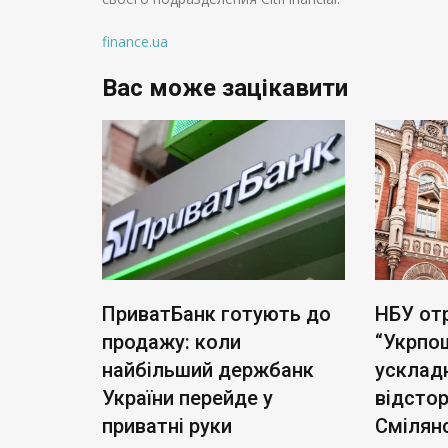
finance.ua
Вас може зацікавити
тість
ПриватБанк готують до
НБУ от
а акцій
продажу: коли
“Укрпо
для
найбільший держбанк
усклад
України перейде у
відсто
приватні руки
Смілян