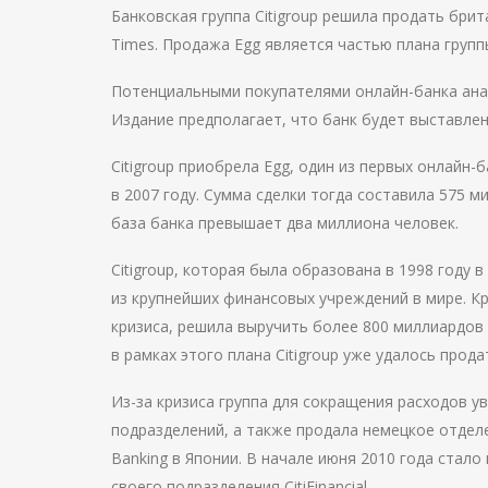
Банковская группа Citigroup решила продать брит
Times. Продажа Egg является частью плана груп
Потенциальными покупателями онлайн-банка анал
Издание предполагает, что банк будет выставлен
Citigroup приобрела Egg, один из первых онлайн-б
в 2007 году. Сумма сделки тогда составила 575 
база банка превышает два миллиона человек.
Citigroup, которая была образована в 1998 году в 
из крупнейших финансовых учреждений в мире. К
кризиса, решила выручить более 800 миллиардов 
в рамках этого плана Citigroup уже удалось про
Из-за кризиса группа для сокращения расходов у
подразделений, а также продала немецкое отделени
Banking в Японии. В начале июня 2010 года стало
своего подразделения CitiFinancial.