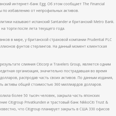
анский интернет-банк Egg. Об этом сообщает The Financial
пы по избавлению от непрофильных активов.
итики называют испанский Santander и британский Metro Bank.
 на торги после лета текущего года.
анков в мире, у британской страховой компании Prudential PLC
миллионов фунтов стерлингов. На данный момент клиентская
результате слияния Citicorp и Travelers Group, является одним
редитная организация, значительно пострадавшая во время
долларов, распродав часть своих активов. По данным издания,
дать активы общей стоимостью 360 миллиардов долларов.
волила более 50 тысяч человек, закрыла часть японских
е Citigroup Privatkunden и трастовый банк NikkoCiti Trust &
 известно, что Citigroup планирует закрыть в США 330 офисов