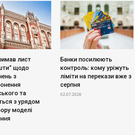
римав лист
Банки посилюють
шти” щодо
контроль: кому уріжуть
нень з
ліміти на перекази вже з
ронення
серпня
ського та
02.07.2026
ться з урядом
бору моделі
ання