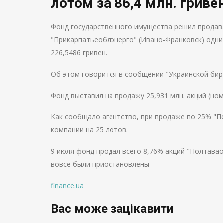
лотом за 86,4 млн. гриве
Фонд государственного имущества решил продав
"Прикарпатьеоблэнерго" (Ивано-Франковск) одни
226,5486 гривен.
Об этом говорится в сообщении "Украинской бирж
Фонд выставил на продажу 25,931 млн. акций (ном
Как сообщало агентство, при продаже по 25% "П
компании на 25 лотов.
9 июля фонд продал всего 8,76% акций "Полтаваоб
вовсе были приостановлены
finance.ua
Вас може зацікавити