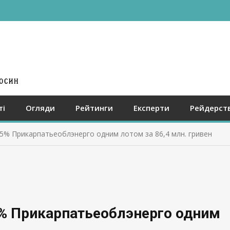
ті
Огляди
Рейтинги
Експерти
Рейдерст
5% Прикарпатьеоблэнерго одним лотом за 86,4 млн. гривен
% Прикарпатьеоблэнерго одним