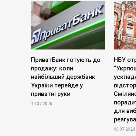
тість
ПриватБанк готують до
НБУ от
а акцій
продажу: коли
“Укрпо
для
найбільший держбанк
усклад
України перейде у
відсто
приватні руки
Смілян
поради
10.07.2026
для ви
реагув
08.07.2026