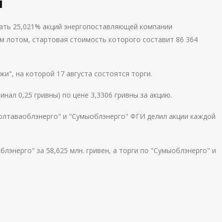
н
ать 25,021% акций энергопоставляющей компании
м лотом, стартовая стоимость которого составит 86 364
и", на которой 17 августа состоятся торги.
инал 0,25 гривны) по цене 3,3306 гривны за акцию.
олтаваоблэнерго" и "Сумыоблэнерго" ФГИ делил акции каждой
лэнерго" за 58,625 млн. гривен, а торги по "Сумыоблэнерго" и