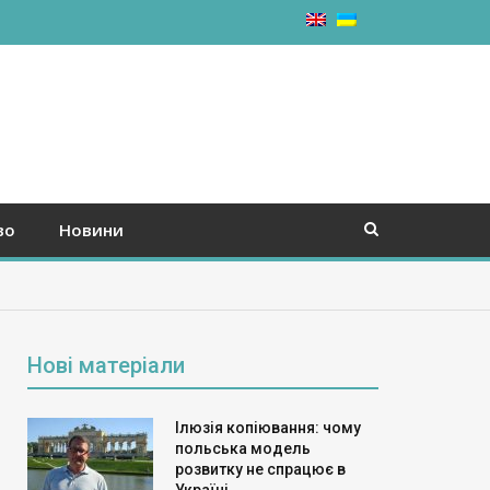
во
Новини
Нові матеріали
Ілюзія копіювання: чому
польська модель
розвитку не спрацює в