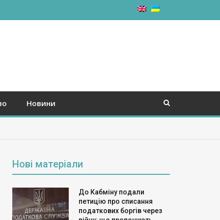
во
Новини
Нові матеріали
До Кабміну подали
петицію про списання
податкових боргів через