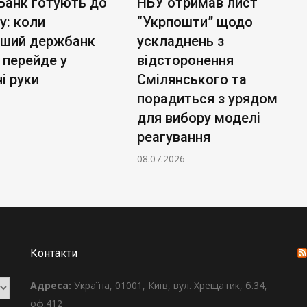
Банк готують до
НБУ отримав лист
у: коли
“Укрпошти” щодо
ьший держбанк
ускладнень з
 перейде у
відсторонення
і руки
Смілянського та
порадиться з урядом
для вибору моделі
реагування
08.07.2026
Контакти
Адреса:
Україна, 01001, Київ, вул. Хрещатик, б.34,
оф.412