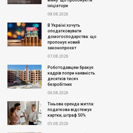
війну: що пропонують
ініціатори
08.08.2026
В Україні хочуть
оподатковувати
домогосподарства: що
пропонує новий
законопроєкт
07.08.2026
Роботодавцям бракує
кадрів попри наявність
десятків тисяч
безробітних
06.08.2026
Тіньова оренда житла:
податкова відстежує
картки, штраф 50%
05.08.2026