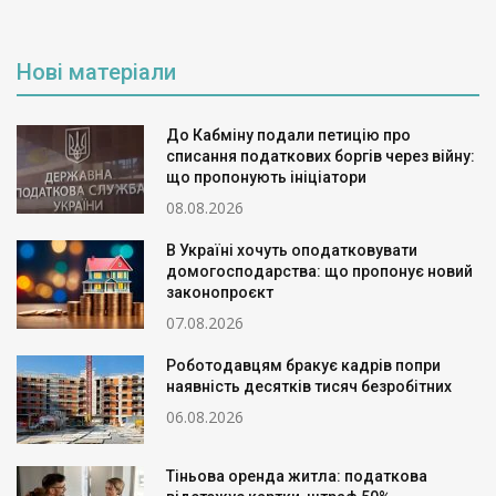
Нові матеріали
До Кабміну подали петицію про
списання податкових боргів через війну:
що пропонують ініціатори
08.08.2026
В Україні хочуть оподатковувати
домогосподарства: що пропонує новий
законопроєкт
07.08.2026
Роботодавцям бракує кадрів попри
наявність десятків тисяч безробітних
06.08.2026
Тіньова оренда житла: податкова