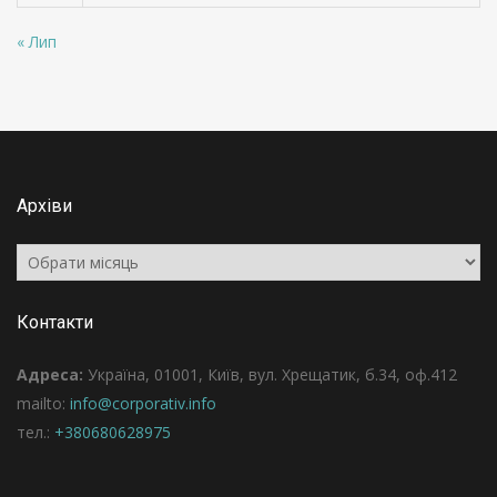
« Лип
Архіви
Архіви
Контакти
Адреса:
Україна, 01001, Київ, вул. Хрещатик, б.34, оф.412
mailto:
info@corporativ.info
тел.:
+380680628975