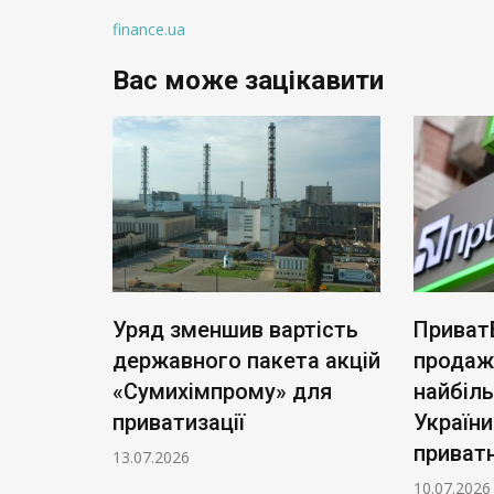
finance.ua
Вас може зацікавити
ь нові
Уряд зменшив вартість
Приват
: тариф
державного пакета акцій
продаж
чі
«Сумихімпрому» для
найбіл
приватизації
України
приватн
13.07.2026
10.07.2026