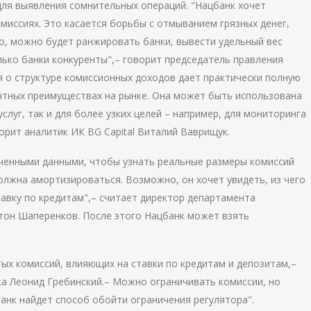
ля выявления сомнительных операций. "Нацбанк хочет
миссиях. Это касается борьбы с отмыванием грязных денег,
го, можно будет ранжировать банки, вывести удельный вес
лько банки конкуренты",– говорит председатель правления
 о структуре комиссионных доходов дает практически полную
ентных преимуществах на рынке. Она может быть использована
услуг, так и для более узких целей – например, для мониторинга
орит аналитик ИК BG Capital Виталий Ваврищук.
ченными данными, чтобы узнать реальные размеры комиссий
олжна амортизироваться. Возможно, он хочет увидеть, из чего
авку по кредитам",– считает директор департамента
тон Шаперенков. После этого Нацбанк может взять
ых комиссий, влияющих на ставки по кредитам и депозитам,–
а Леонид Гребинский.– Можно ограничивать комиссии, но
банк найдет способ обойти ограничения регулятора".