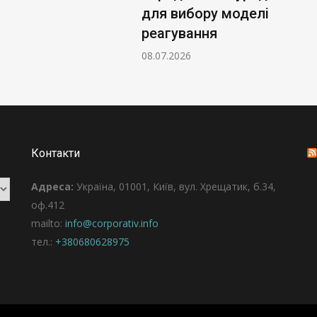
для вибору моделі
реагування
08.07.2026
Контакти
Адреса:
Україна, 01001, Київ, вул. Хрещатик, б.34,
оф.412
mailto:
info@corporativ.info
тел.:
+380680628975