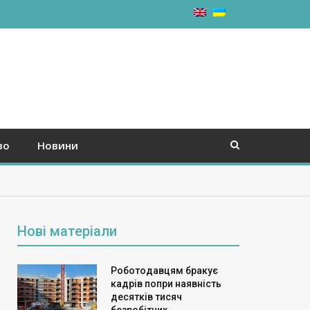
во
Новини
Нові матеріали
Роботодавцям бракує
кадрів попри наявність
десятків тисяч