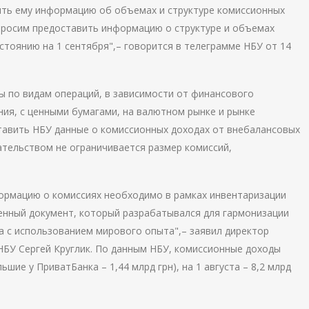
ить ему информацию об объемах и структуре комиссионных
просим предоставить информацию о структуре и объемах
стоянию на 1 сентября",– говорится в телеграмме НБУ от 14
 по видам операций, в зависимости от финансового
ния, с ценными бумагами, на валютном рынке и рынке
тавить НБУ данные о комиссионных доходах от внебалансовых
ательством не ограничивается размер комиссий,
ормацию о комиссиях необходимо в рамках инвентаризации
венный документ, который разрабатывался для гармонизации
а с использованием мирового опыта",– заявил директор
БУ Сергей Круглик. По данным НБУ, комиссионные доходы
ьшие у ПриватБанка – 1,44 млрд грн), на 1 августа – 8,2 млрд