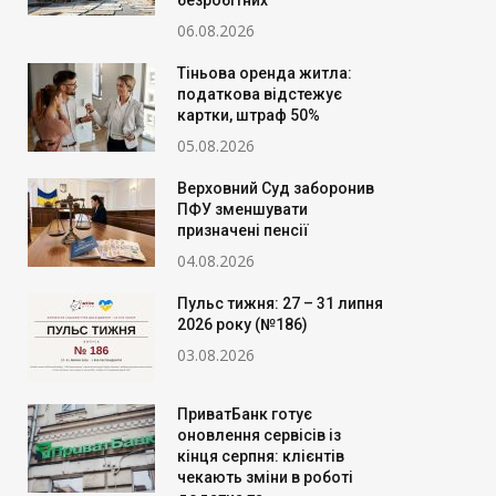
безробітних
06.08.2026
Тіньова оренда житла:
податкова відстежує
картки, штраф 50%
05.08.2026
Верховний Суд заборонив
ПФУ зменшувати
призначені пенсії
04.08.2026
Пульс тижня: 27 – 31 липня
2026 року (№186)
03.08.2026
ПриватБанк готує
оновлення сервісів із
кінця серпня: клієнтів
чекають зміни в роботі