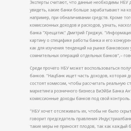
Эксперты считают, что данные необходимы НБУ д
увидеть, какие банки больше зарабатывают на ко
например, при обналичивании средств. Кроме то
комиссионных доходов и расходов, узнать, наско
банка "Хрещатик" Дмитрий Гриджук. "Информация
картину о специфике работы банка и его конкур
как для изучения тенденций на рынке банковских 
сомнительных операций отдельных банков",– гов
Среди прочего НБУ может воспользоваться полу
банков. "Нацбанк ищет часть доходов, которая д
состоят комиссии, чтобы рассчитать реальную ст
маркетинга розничного бизнеса ВиЭйБи Банка Ан
комиссионные доходы банков под свой контроль.
"НБУ хочет отслеживать их, чтобы не было скрыт
говорит председатель правления Индустриалбанк
такие меры не приносят плодов, так как каждый 