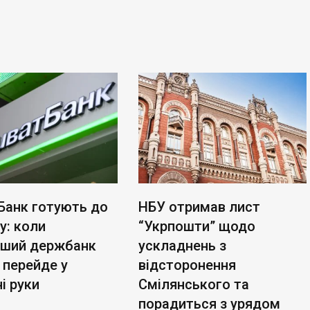
Банк готують до
НБУ отримав лист
у: коли
“Укрпошти” щодо
ьший держбанк
ускладнень з
 перейде у
відсторонення
і руки
Смілянського та
порадиться з урядом