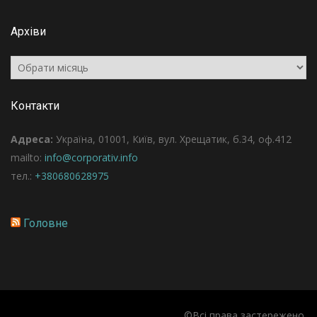
Архіви
Архіви
Контакти
Адреса:
Україна, 01001, Київ, вул. Хрещатик, б.34, оф.412
mailto:
info@corporativ.info
тел.:
+380680628975
Головне
©Всі права застережено.