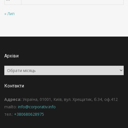
« Лип
Архіви
Архіви
Контакти
Адреса:
Україна, 01001, Київ, вул. Хрещатик, б.34, оф.412
mailto:
info@corporativ.info
тел.:
+380680628975