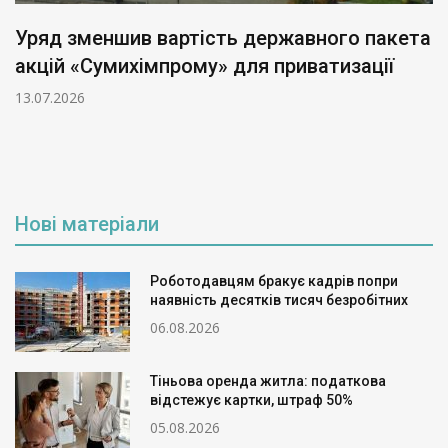
Уряд зменшив вартість державного пакета
акцій «Сумихімпрому» для приватизації
13.07.2026
Нові матеріали
Роботодавцям бракує кадрів попри
наявність десятків тисяч безробітних
06.08.2026
Тіньова оренда житла: податкова
відстежує картки, штраф 50%
05.08.2026