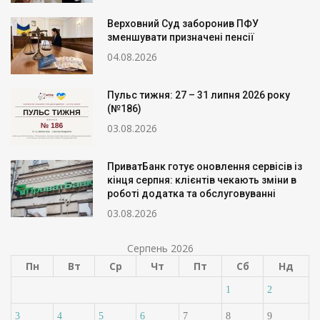
Верховний Суд заборонив ПФУ
зменшувати призначені пенсії
04.08.2026
Пульс тижня: 27 – 31 липня 2026 року
(№186)
03.08.2026
ПриватБанк готує оновлення сервісів із
кінця серпня: клієнтів чекають зміни в
роботі додатка та обслуговуванні
03.08.2026
Серпень 2026
Пн
Вт
Ср
Чт
Пт
Сб
Нд
1
2
3
4
5
6
7
8
9