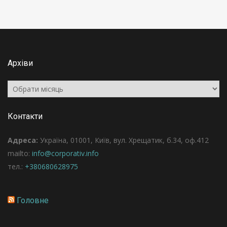
Архіви
Архіви
Контакти
Адреса:
Україна, 01001, Київ, вул. Хрещатик, б.34, оф.412
mailto:
info@corporativ.info
тел.:
+380680628975
Головне