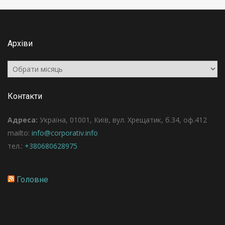
Архіви
Архіви
Контакти
Адреса:
Україна, 01001, Київ, вул. Хрещатик, б.34, оф.412
mailto:
info@corporativ.info
тел.:
+380680628975
Головне