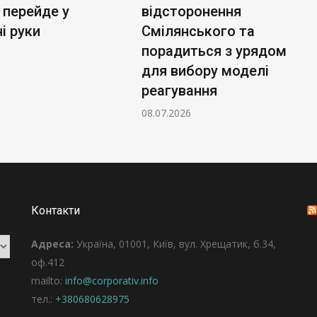
ейде у
відсторонення
с
ки
Смілянського та
02
порадиться з урядом
для вибору моделі
реагування
08.07.2026
Контакти
Адреса:
Україна, 01001, Київ, вул. Хрещатик, б.34,
оф.412
mailto:
info@corporativ.info
тел.:
+380680628975