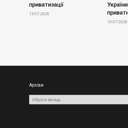
приватизації
України пер
приватні ру
13.07.2026
10.07.2026
Архіви
Архіви