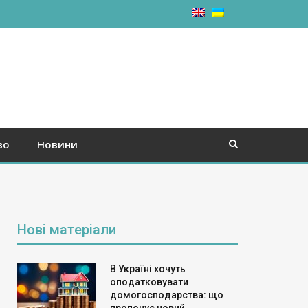
во
Новини
Нові матеріали
В Україні хочуть
оподатковувати
домогосподарства: що