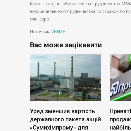
Кроме того, возобновление сотрудничества МВФ 
возобновлению сотрудничества со страной по п
млн. евро.
Источник:
УНИАН
Вас може зацікавити
ві
Уряд зменшив вартість
ПриватБанк
иф
державного пакета акцій
продажу: к
«Сумихімпрому» для
найбільший