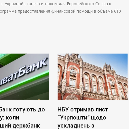
с Украиной станет сигналом для Европейского Союза к
рограмме предоставления финансовой помощи в объеме 610
 готують до
НБУ отримав лист
Б
оли
“Укрпошти” щодо
к
 держбанк
ускладнень з
л