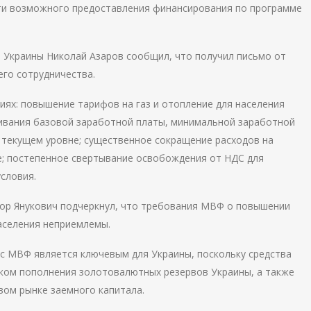
сти возможного предоставления финансирования по программе
 Украины Николай Азаров сообщил, что получил письмо от
го сотрудничества.
иях: повышение тарифов на газ и отопление для населения
ивания базовой заработной платы, минимальной заработной
 текущем уровне; существенное сокращение расходов на
е; постепенное свертывание освобождения от НДС для
условия.
тор Янукович подчеркнул, что требования МВФ о повышении
аселения неприемлемы.
с МВФ является ключевым для Украины, поскольку средства
ом пополнения золотовалютных резервов Украины, а также
вом рынке заемного капитала.