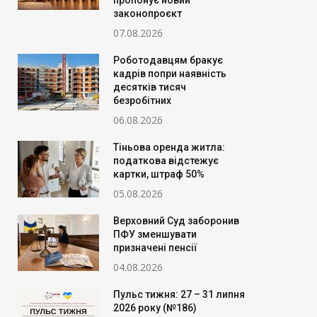
пропонує новий
законопроєкт
07.08.2026
Роботодавцям бракує
кадрів попри наявність
десятків тисяч
безробітних
06.08.2026
Тіньова оренда житла:
податкова відстежує
картки, штраф 50%
05.08.2026
Верховний Суд заборонив
ПФУ зменшувати
призначені пенсії
04.08.2026
Пульс тижня: 27 – 31 липня
2026 року (№186)