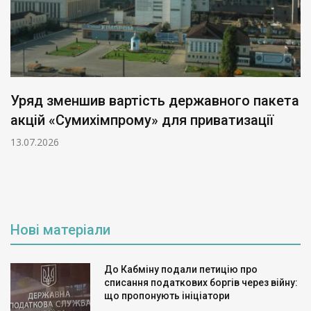
Уряд зменшив вартість державного пакета
акцій «Сумихімпрому» для приватизації
13.07.2026
Нові матеріали
До Кабміну подали петицію про
списання податкових боргів через війну:
що пропонують ініціатори