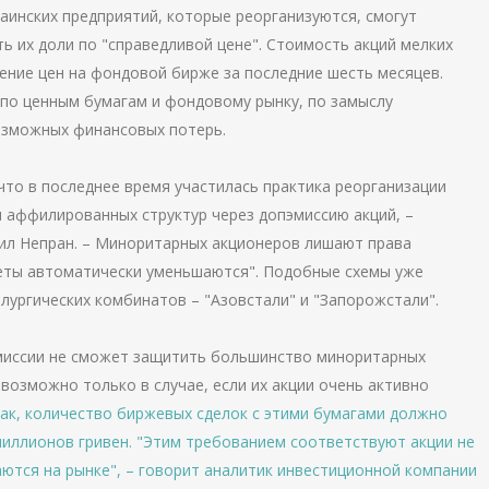
аинских предприятий, которые реорганизуются, смогут
ь их доли по "справедливой цене". Стоимость акций мелких
ение цен на фондовой бирже за последние шесть месяцев.
 по ценным бумагам и фондовому рынку, по замыслу
озможных финансовых потерь.
что в последнее время участилась практика реорганизации
 аффилированных структур через допэмиссию акций, –
л Непран. – Миноритарных акционеров лишают права
акеты автоматически уменьшаются". Подобные схемы уже
лургических комбинатов – "Азовстали" и "Запорожстали".
миссии не сможет защитить большинство миноритарных
озможно только в случае, если их акции очень активно
Так, количество биржевых сделок с этими бумагами должно
миллионов гривен. "Этим требованием соответствуют акции не
аются на рынке", – говорит аналитик инвестиционной компании