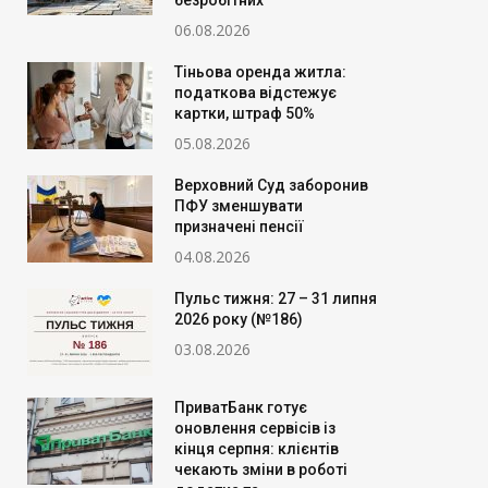
безробітних
06.08.2026
Тіньова оренда житла:
податкова відстежує
картки, штраф 50%
05.08.2026
Верховний Суд заборонив
ПФУ зменшувати
призначені пенсії
04.08.2026
Пульс тижня: 27 – 31 липня
2026 року (№186)
03.08.2026
ПриватБанк готує
оновлення сервісів із
кінця серпня: клієнтів
чекають зміни в роботі