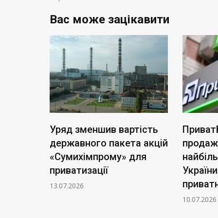
Вас може зацікавити
ь нові
Уряд зменшив вартість
Приват
: тариф
державного пакета акцій
продаж
чі
«Сумихімпрому» для
найбіл
приватизації
України
приватн
13.07.2026
10.07.2026