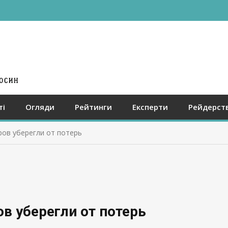
ті
Огляди
Рейтинги
Експерти
Рейдерст
ов уберегли от потерь
в уберегли от потерь