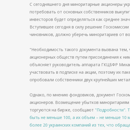
С сегодняшнего дня миноритарные акционеры укр
потребовать от основных собственников выкупит
инвесторов будет определяться как среднее знач
Вступившее сегодня в силу решение Госкомиссии
чиновников, должно уберечь миноритариев от в
"Необходимость такого документа вызвана тем, 
акционерных обществ путем присоединения к ним
объясняет руководитель аппарата ГКЦБФР Михаи
участвовать в подписке на акции, поэтому их п
опробовали собственники двух крупнейших метал
Однако, по мнению фондовиков, документ Госко
акционеров. Возмещение убытков миноритариям в
торгуются на бирже, сообщают
"Подробности". 
быть не меньше 100, а их объем – не меньше 10 
более 20 украинских компаний из тех, что обращ