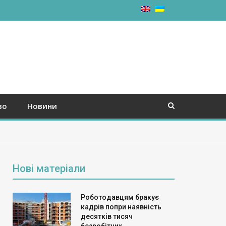
во
Новини
Нові матеріали
Роботодавцям бракує
кадрів попри наявність
десятків тисяч