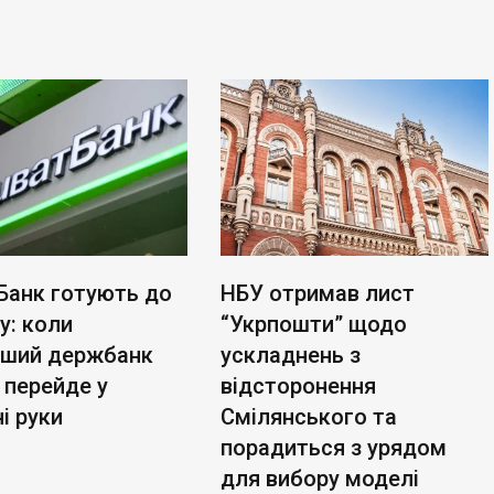
Банк готують до
НБУ отримав лист
у: коли
“Укрпошти” щодо
ьший держбанк
ускладнень з
 перейде у
відсторонення
і руки
Смілянського та
порадиться з урядом
для вибору моделі