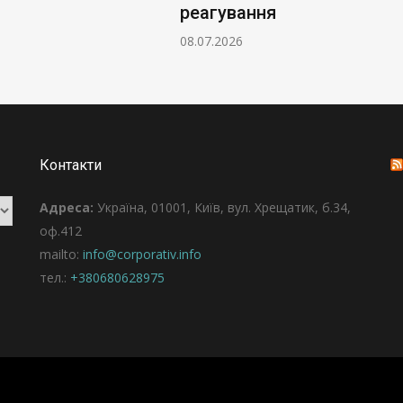
реагування
08.07.2026
Контакти
Адреса:
Україна, 01001, Київ, вул. Хрещатик, б.34,
оф.412
mailto:
info@corporativ.info
тел.:
+380680628975