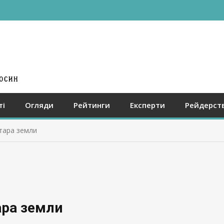
ті
Огляди
Рейтинги
Експерти
Рейдерст
тара земли
ара земли