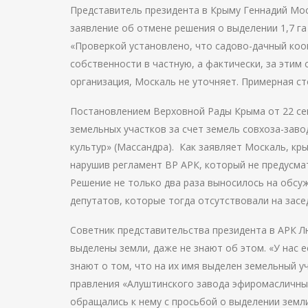
Представитель президента в Крыму Геннадий Мос
заявление об отмене решения о выделении 1,7 га
«Проверкой установлено, что садово-дачный коо
собственности в частную, а фактически, за этим
организация, Москаль не уточняет. Примерная с
Постановлением Верховной Рады Крыма от 22 сен
земельных участков за счет земель совхоза-зав
культур» (Массандра). Как заявляет Москаль, кр
нарушив регламент ВР АРК, который не предусма
Решение не только два раза выносилось на обсуж
депутатов, которые тогда отсутствовали на засе
Советник представительства президента в АРК Л
выделены земли, даже не знают об этом. «У нас е
знают о том, что на их имя выделен земельный у
правления «Алуштинского завода эфиромасличных
обращались к нему с просьбой о выделении земл