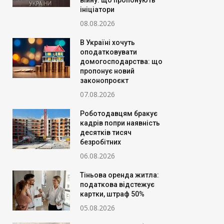
війну: що пропонують
ініціатори
08.08.2026
В Україні хочуть
оподатковувати
домогосподарства: що
пропонує новий
законопроєкт
07.08.2026
Роботодавцям бракує
кадрів попри наявність
десятків тисяч
безробітних
06.08.2026
Тіньова оренда житла:
податкова відстежує
картки, штраф 50%
05.08.2026