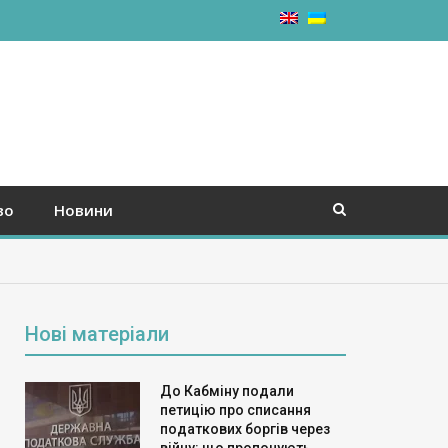
во
Новини
Нові матеріали
До Кабміну подали
петицію про списання
податкових боргів через