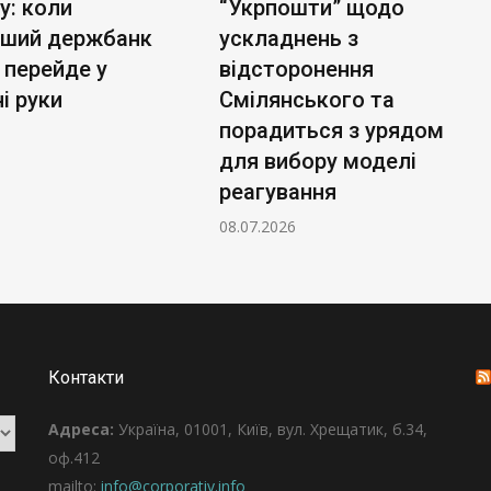
у: коли
“Укрпошти” щодо
ьший держбанк
ускладнень з
 перейде у
відсторонення
і руки
Смілянського та
порадиться з урядом
для вибору моделі
реагування
08.07.2026
Контакти
Адреса:
Україна, 01001, Київ, вул. Хрещатик, б.34,
оф.412
mailto:
info@corporativ.info