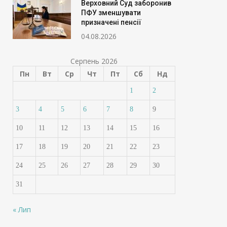
Верховний Суд заборонив
ПФУ зменшувати
призначені пенсії
04.08.2026
Серпень 2026
Пн
Вт
Ср
Чт
Пт
Сб
Нд
1
2
3
4
5
6
7
8
9
10
11
12
13
14
15
16
17
18
19
20
21
22
23
24
25
26
27
28
29
30
31
« Лип
Банки посилюють
Українцям готу