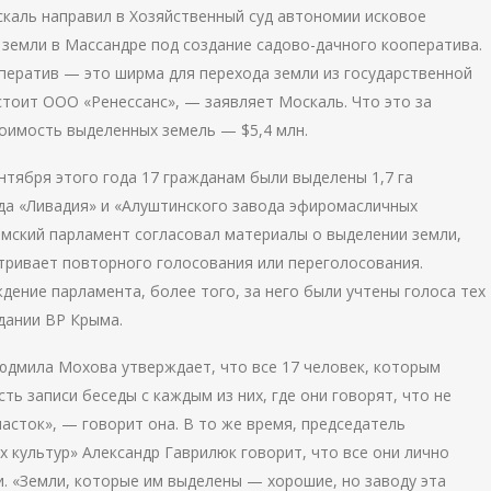
каль направил в Хозяйственный суд автономии исковое
 земли в Массандре под создание садово-дачного кооператива.
ператив — это ширма для перехода земли из государственной
 стоит ООО «Ренессанс», — заявляет Москаль. Что это за
тоимость выделенных земель — $5,4 млн.
тября этого года 17 гражданам были выделены 1,7 га
ода «Ливадия» и «Алуштинского завода эфиромасличных
ымский парламент согласовал материалы о выделении земли,
тривает повторного голосования или переголосования.
дение парламента, более того, за него были учтены голоса тех
дании ВР Крыма.
юдмила Мохова утверждает, что все 17 человек, которым
сть записи беседы с каждым из них, где они говорят, что не
часток», — говорит она. В то же время, председатель
 культур» Александр Гаврилюк говорит, что все они лично
и. «Земли, которые им выделены — хорошие, но заводу эта