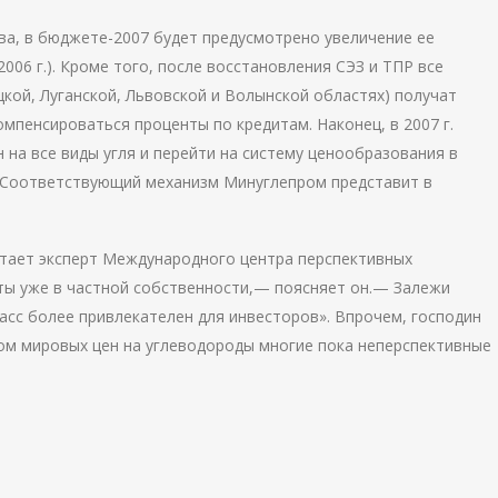
ва, в бюджете-2007 будет предусмотрено увеличение ее
в 2006 г.). Кроме того, после восстановления СЭЗ и ТПР все
кой, Луганской, Львовской и Волынской областях) получат
мпенсироваться проценты по кредитам. Наконец, в 2007 г.
 на все виды угля и перейти на систему ценообразования в
. Соответствующий механизм Минуглепром представит в
итает эксперт Международного центра перспективных
ты уже в частной собственности,— поясняет он.— Залежи
асс более привлекателен для инвесторов». Впрочем, господин
том мировых цен на углеводороды многие пока неперспективные