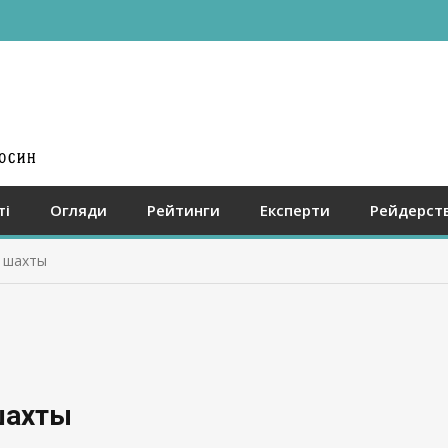
ті
Огляди
Рейтинги
Експерти
Рейдерст
 шахты
шахты