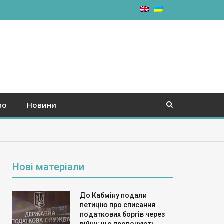
во
Новини
Нові матеріали
До Кабміну подали
петицію про списання
податкових боргів через