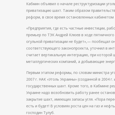
Кабмин объявил о начале реструктуризации уголь
приватизацию шахт. Таким образом правительст
реформ, в свое время остановленных кабинетом
«Предприятия, где есть частные инвестиции, ра
премьер по ТЭК Андрей Клюев в ходе пятничног
огульной приватизации не будет»,— пообещал он
соответствующего законопроекта, уточнил в ин
считает вертикальную интеграцию, при которой 
металлургических компаний, а добывающие энерг
Первым этапом реформы, по словам министра уг
2007 г. НАК «Уголь Украины» (созданной в 2004 г. 
государственных шахт. Кроме того, в Кабмине ре
Украине надо возобновить работу ранее остано
закрытие шахт, имеющих запасы угля. «Пора пере
есть и будет! В условиях роста цен на газ и не
господин Тулуб.