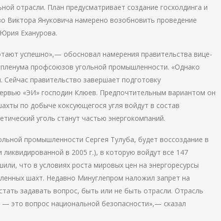
ной отрасли. План предусматривает создание госхолдинга и
во Виктора Януковича намерено возобновить проведение
 Юрия Еханурова.
ботают успешно»,— обосновал намерения правительства вице-
о пленума профсоюзов угольной промышленности. «Однако
. Сейчас правительство завершает подготовку
тервью «ЭИ» господин Клюев. Предпочтительным вариантом он
шахты по добыче коксующегося угля войдут в состав
етический уголь станут частью энергокомпаний.
ольной промышленности Сергея Тулуба, будет воссоздание в
и ликвидированной в 2005 г.), в которую войдут все 147
шили, что в условиях роста мировых цен на энергоресурсы
вленных шахт. Недавно Минуглепром наложил запрет на
стать задавать вопрос, быть или не быть отрасли. Отрасль
фть — это вопрос национальной безопасности»,— сказал