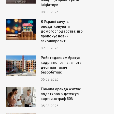
війну: що пропонують
ініціатори
08.08.2026
В Україні хочуть
оподатковувати
домогосподарства: що
пропонує новий
законопроєкт
07.08.2026
Роботодавцям бракує
кадрів попри наявність
десятків тисяч
безробітних
06.08.2026
Тіньова оренда житла:
податкова відстежує
картки, штраф 50%
05.08.2026