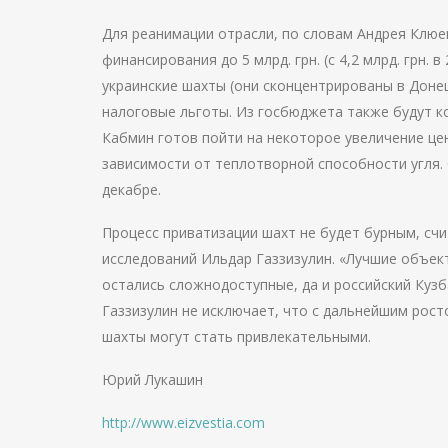
Для реанимации отрасли, по словам Андрея Клюе
финансирования до 5 млрд. грн. (с 4,2 млрд. грн. 
украинские шахты (они сконцентрированы в Донец
налоговые льготы. Из госбюджета также будут ко
Кабмин готов пойти на некоторое увеличение цен
зависимости от теплотворной способности угля
декабре.
Процесс приватизации шахт не будет бурным, сч
исследований Ильдар Газзизулин. «Лучшие объек
остались сложнодоступные, да и российский Кузб
Газзизулин не исключает, что с дальнейшим рос
шахты могут стать привлекательными.
Юрий Лукашин
http://www.eizvestia.com