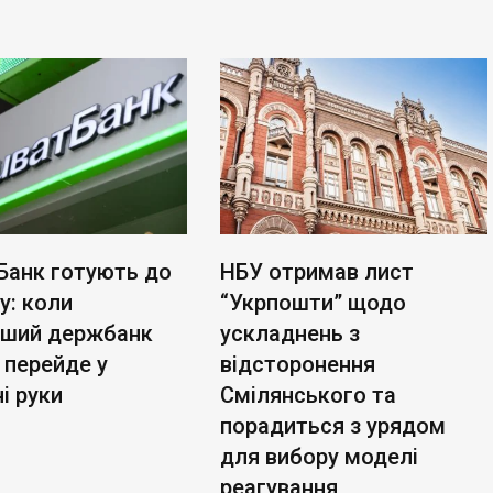
Банк готують до
НБУ отримав лист
у: коли
“Укрпошти” щодо
ьший держбанк
ускладнень з
 перейде у
відсторонення
і руки
Смілянського та
порадиться з урядом
для вибору моделі
реагування