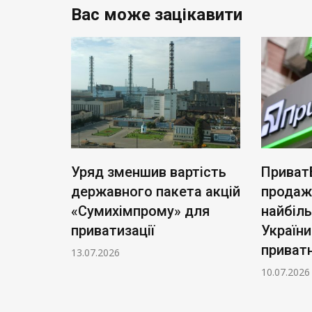
Вас може зацікавити
ь нові
Уряд зменшив вартість
Приват
: тариф
державного пакета акцій
продаж
чі
«Сумихімпрому» для
найбіл
приватизації
України
приватн
13.07.2026
10.07.2026