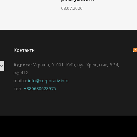
08.07.2026
Контакти
Адреса:
Україна, 01001, Київ, вул. Хрещатик, б.34,
оф.412
mailto:
info@corporativ.info
тел.:
+380680628975