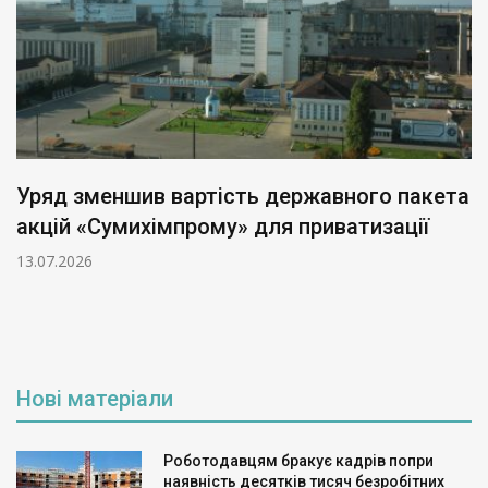
Уряд зменшив вартість державного пакета
акцій «Сумихімпрому» для приватизації
13.07.2026
Нові матеріали
Роботодавцям бракує кадрів попри
наявність десятків тисяч безробітних