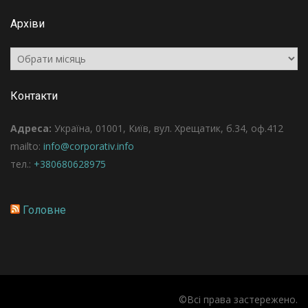
Архіви
Архіви
Контакти
Адреса:
Україна, 01001, Київ, вул. Хрещатик, б.34, оф.412
mailto:
info@corporativ.info
тел.:
+380680628975
Головне
©Всі права застережено.