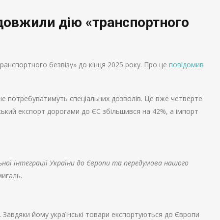
довжили дію «транспортного
анспортного безвізу» до кінця 2025 року. Про це
повідомив
і не потребуватимуть спеціальних дозволів. Це вже четверте
нський експорт дорогами до ЄС збільшився на 42%, а імпорт
ної інтеграції України до Європи та передумова нашого
мигаль.
у. Завдяки йому українські товари експортуються до Європи