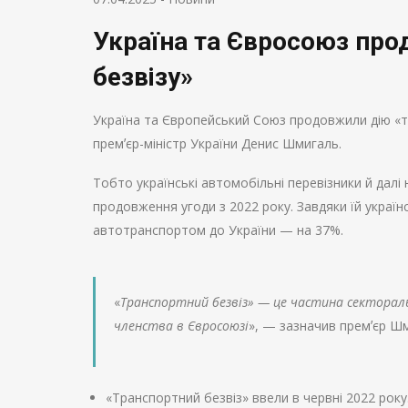
Україна та Євросоюз про
безвізу»
Україна та Європейський Союз продовжили дію «тр
премʼєр-міністр України Денис Шмигаль.
Тобто українські автомобільні перевізники й дал
продовження угоди з 2022 року. Завдяки їй украї
автотранспортом до України — на 37%.
«
Транспортний безвіз» — це частина сектораль
членства в Євросоюзі
», — зазначив премʼєр Ш
«Транспортний безвіз» ввели в червні 2022 рок