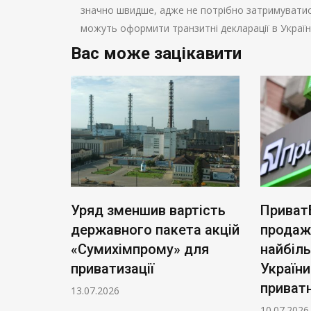
значно швидше, адже не потрібно затримуватис
можуть оформити транзитні декларації в Україн
Вас може зацікавити
ь нові
Уряд зменшив вартість
Приват
: тариф
державного пакета акцій
продаж
чі
«Сумихімпрому» для
найбіл
приватизації
України
приватн
13.07.2026
10.07.2026