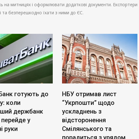
ь на митницях і оформлювати додаткові документи. Експортери
і та безперешкодно їхати з ними до ЄС.
Банк готують до
НБУ отримав лист
у: коли
“Укрпошти” щодо
ьший держбанк
ускладнень з
 перейде у
відсторонення
і руки
Смілянського та
порадиться з урядом