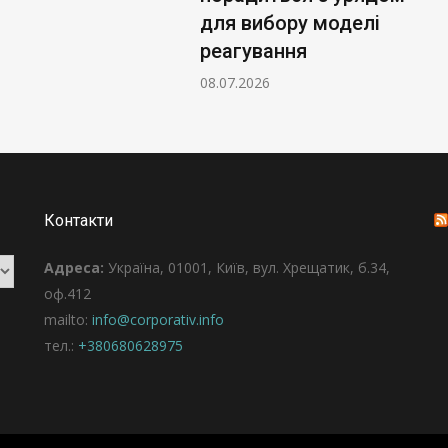
для вибору моделі
реагування
08.07.2026
Контакти
Адреса:
Україна, 01001, Київ, вул. Хрещатик, б.34,
оф.412
mailto:
info@corporativ.info
тел.:
+380680628975