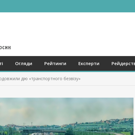
ті
Огляди
Рейтинги
Експерти
Рейдерст
одовжили дію «транспортного безвізу»