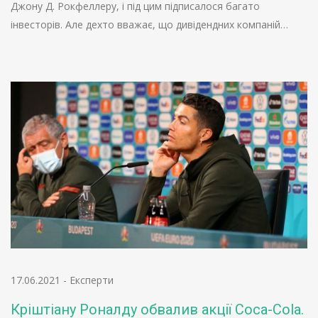
Джону Д. Рокфеллеру, і під цим підписалося багато
інвесторів. Але дехто вважає, що дивідендних компаній…
17.06.2021
-
Експерти
Кріштіану Роналду обвалив акції Coca-Cola.