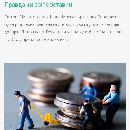
Правда чи збіг обставин
Світові ЗМІ поставили Ілона Маска і Кріштіану Роналду в
один ряд через їхню здатність вирішувати долю мільярдів
доларів. Якщо глава Tesla впливає на курс біткоїна, то зірці
футболу приписують вплив на…