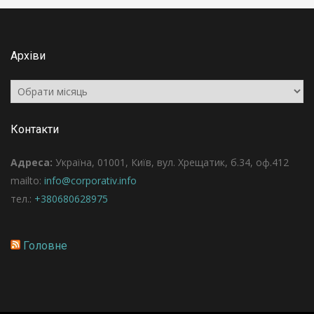
Архіви
Архіви
Контакти
Адреса:
Україна, 01001, Київ, вул. Хрещатик, б.34, оф.412
mailto:
info@corporativ.info
тел.:
+380680628975
Головне