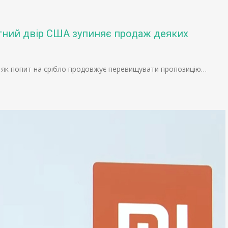
етний двір США зупиняє продаж деяких
ак як попит на срібло продовжує перевищувати пропозицію…