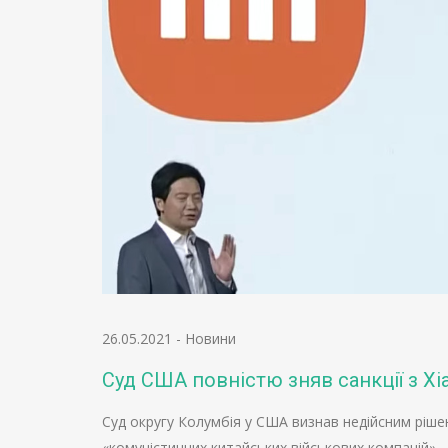
26.05.2021
-
Новини
Суд США повністю зняв санкції з Xi
Суд округу Колумбія у США визнав недійсним ріше
«комуністичних китайських військових компаній»…