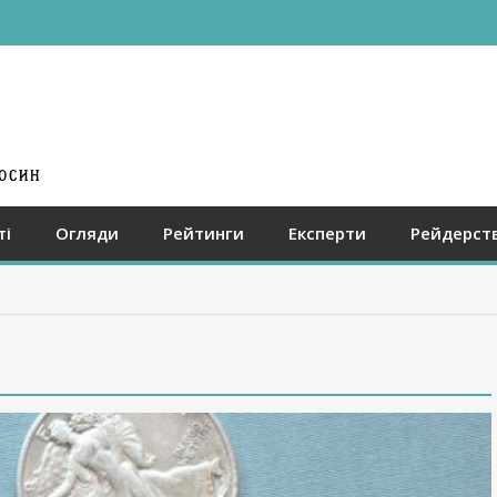
ті
Огляди
Рейтинги
Експерти
Рейдерст