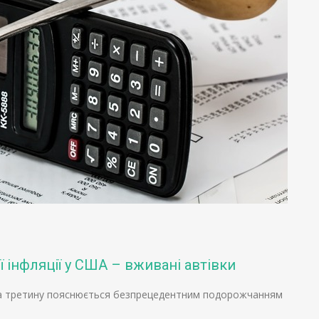
ї інфляції у США – вживані автівки
 на третину пояснюється безпрецедентним подорожчанням