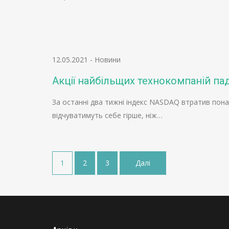
12.05.2021
-
Новини
Акції найбільщих технокомпаній па
За останні два тижні індекс NASDAQ втратив понад
відчуватимуть себе гірше, ніж…
Пагінація
1
2
3
Далі
записів