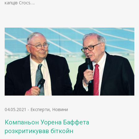
капців Crocs….
04.05.2021
-
Експерти
,
Новини
Компаньон Уорена Баффета
розкритикував біткойн