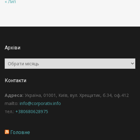
« Лип
Архіви
Архіви
Контакти
Адреса:
Україна, 01001, Київ, вул. Хрещатик, б.34, оф.412
mailto:
info@corporativ.info
тел.:
+380680628975
Головне