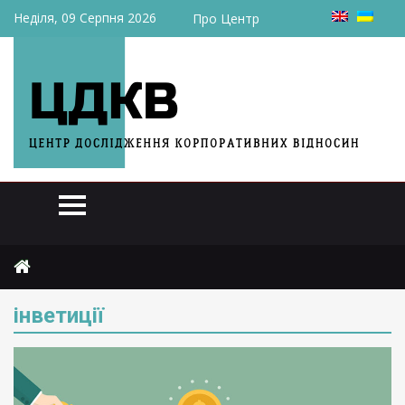
Неділя, 09 Серпня 2026
Про Центр
Головна
інветиції
інветиції