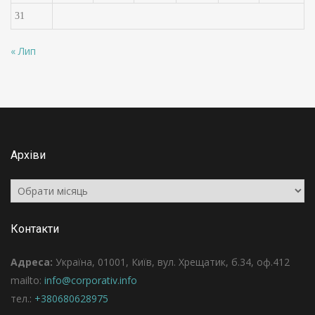
31
« Лип
Архіви
Архіви
Контакти
Адреса:
Україна, 01001, Київ, вул. Хрещатик, б.34, оф.412
mailto:
info@corporativ.info
тел.:
+380680628975