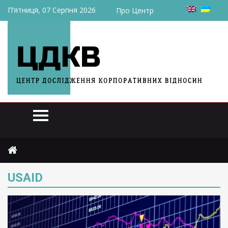
П’ятниця, 07 Серпня 2026
Про Центр
Головна
USAID
USAID