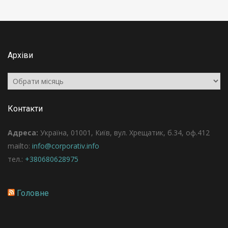
Архіви
Архіви
Контакти
Адреса:
Україна, 01001, Київ, вул. Хрещатик, б.34, оф.412
mailto:
info@corporativ.info
тел.:
+380680628975
Головне