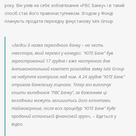
року. Він узяв на себе зобов’язання «РВС Банку» і в такий
спосіб стає його правонаступником. Згодом у Фонді
планують продати перехідну фінустанову Iute Group.
«
Звідси й назва перехідного банку – на честь
інвестора, який переміг у конкурсі. “ЮТЕ Банк” був
зареєстрований 17 грудня і вже наступного дня
Антимонопольний комітет розглядав заяву Iute Group
на набуття контролю над ним. А 24 грудня “ЮТЕ Банк”
отримав банківську ліцензію. Тепер він виплачує
кошти вкладників “РВС Банку”, за бажанням ці
вкладники можуть залишитись його клієнтами.
Найімовірніше, після всіх процедур “ЮТЕ Банк” буде
проданий естонській фінансовій групі
», – йдеться у
відео.