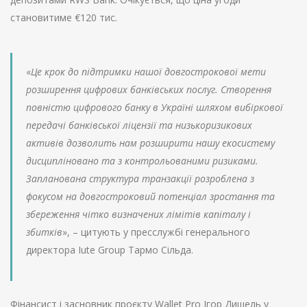
становитиме €120 тис.
«
Це крок до підтримки нашої довгострокової мети
розширення цифрових банківських послуг. Створення
повністю цифрового банку в Україні шляхом вибіркової
передачі банківської ліцензії та низькоризикових
активів дозволить нам розширити нашу екосистему
дисципліновано та з контрольованими ризиками.
Запланована структура транзакції розроблена з
фокусом на довгостроковий потенціал зростання та
збереження чітко визначених лімітів капіталу і
збитків
», – цитують у пресслужбі генерального
директора Iute Group Тармо Сільда.
Фінансист і засновник проєкту Wallet Pro Ігор Дишель у