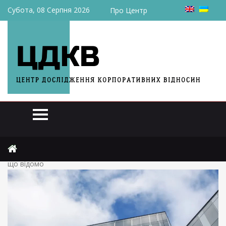
Субота, 08 Серпня 2026
Про Центр
Головна
Актуально
В Україні може з’явитись новий іноземний цифровий банк –
що відомо