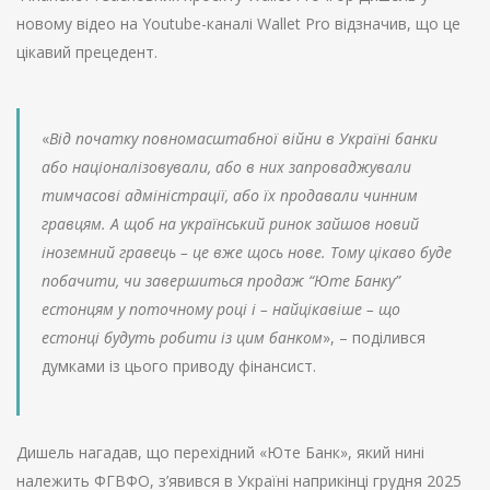
новому відео на Youtube-каналі Wallet Pro відзначив, що це
цікавий прецедент.
«
Від початку повномасштабної війни в Україні банки
або націоналізовували, або в них запроваджували
тимчасові адміністрації, або їх продавали чинним
гравцям. А щоб на український ринок зайшов новий
іноземний гравець – це вже щось нове. Тому цікаво буде
побачити, чи завершиться продаж “Юте Банку”
естонцям у поточному році і – найцікавіше – що
естонці будуть робити із цим банком
», – поділився
думками із цього приводу фінансист.
Дишель нагадав, що перехідний «Юте Банк», який нині
належить ФГВФО, з’явився в Україні наприкінці грудня 2025