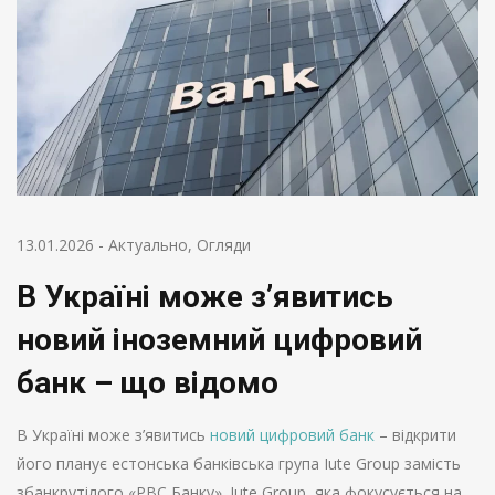
13.01.2026
-
Актуально
,
Огляди
В Україні може з’явитись
новий іноземний цифровий
банк – що відомо
В Україні може з’явитись
новий цифровий банк
– відкрити
його планує естонська банківська група Iute Group замість
збанкрутілого «РВС Банку». Iute Group, яка фокусується на