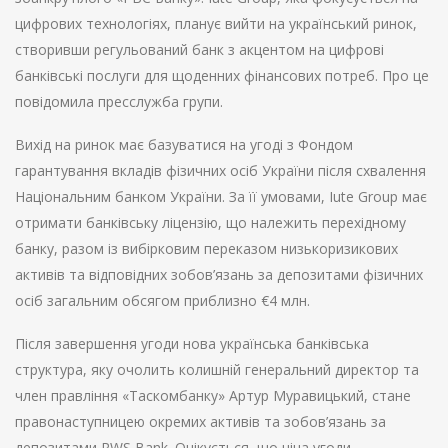
цифрових технологіях, планує вийти на український ринок,
створивши регульований банк з акцентом на цифрові
банківські послуги для щоденних фінансових потреб. Про це
повідомила пресслужба групи.
Вихід на ринок має базуватися на угоді з Фондом
гарантування вкладів фізичних осіб України після схвалення
Національним банком України. За її умовами, Iute Group має
отримати банківську ліцензію, що належить перехідному
банку, разом із вибірковим переказом низькоризикових
активів та відповідних зобов’язань за депозитами фізичних
осіб загальним обсягом приблизно €4 млн.
Після завершення угоди нова українська банківська
структура, яку очолить колишній генеральний директор та
член правління «Таскомбанку» Артур Муравицький, стане
правонаступницею окремих активів та зобов’язань за
депозитами RWS Bank. Очікується, що ціна угоди