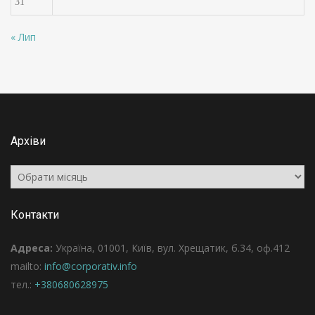
31
« Лип
Архіви
Архіви
Контакти
Адреса:
Україна, 01001, Київ, вул. Хрещатик, б.34, оф.412
mailto:
info@corporativ.info
тел.:
+380680628975