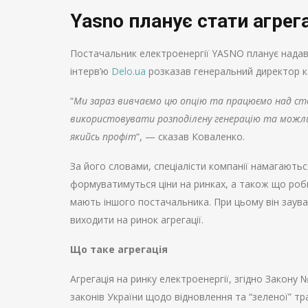
Yasno планує стати агрег
Постачальник електроенергії YASNO планує надава
інтерв’ю
Delo.ua
розказав генеральний директор ко
“
Ми зараз вивчаємо цю опцію та працюємо над ст
використовувати розподілену генерацію та можли
якийсь профіт
“, — сказав Коваленко.
За його словами, спеціалісти компанії намагаютьс
формуватимуться ціни на ринках, а також що роби
мають іншого постачальника. При цьому він заув
виходити на ринок агрегації.
Що таке агрегація
Агрегація на ринку електроенергії, згідно Закону 
законів України щодо відновлення та “зеленої” тр