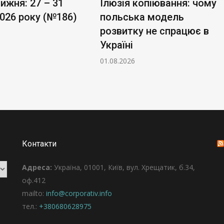
ижня: 27 – 31
Ілюзія копіювання: чому
026 року (№186)
польська модель
розвитку не спрацює в
Україні
01.08.2026
Контакти
Адреса:
Україна, 01001, Київ, вул. Хрещатик, б.34,
оф.412
mailto:
info@corporativ.info
тел.:
+380680628975