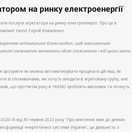
атором на ринку електроенергії
ти послуги агрегатора на ринку електроенергії. Про це в
мпанії Yasno Сергій Коваленко.
воренням оптимальної бізнес-моделі, щоб максимально
вості споживачів змінювати обсяг споживання і від цього мати
я зрозуміти як можна автоматизувати процеси в цій ніші, як
ти зі споживачами, які хочуть входити в агреговану групу, але
ажив, що протягом року в YASNO зроблять висновки та почнуть
№3220-IX від 30 червня 2023 року “Про внесення змін до деяких
ансформації енергетичної системи України”, це діяльність з