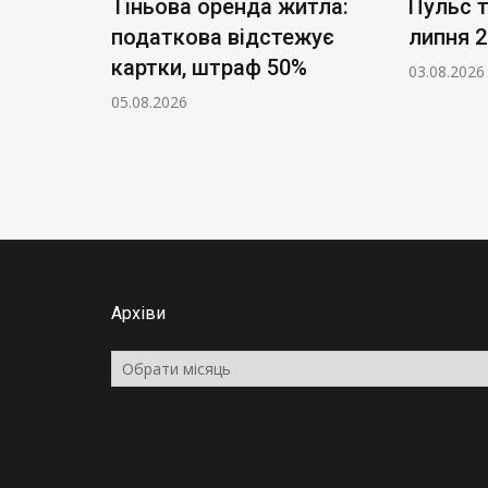
акує
Тіньова оренда житла:
Пульс т
ність
податкова відстежує
липня 2
картки, штраф 50%
03.08.2026
05.08.2026
Архіви
Архіви