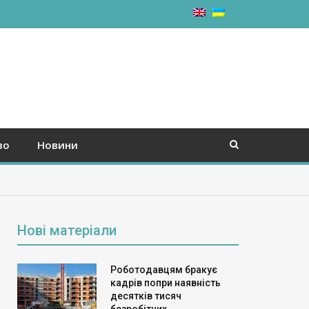
во
Новини
Нові матеріали
Роботодавцям бракує
кадрів попри наявність
десятків тисяч