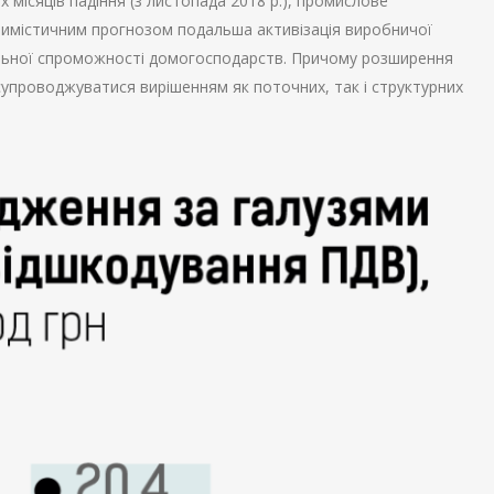
х місяців падіння (з листопада 2018 р.), промислове
тимістичним прогнозом подальша активізація виробничої
ельної спроможності домогосподарств. Причому розширення
упроводжуватися вирішенням як поточних, так і структурних