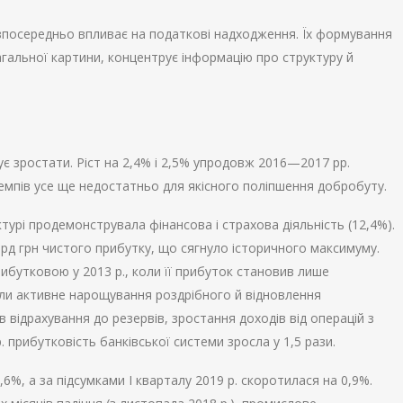
посередньо впливає на податкові надходження. Їх формування
агальної картини, концентрує інформацію про структуру й
є зростати. Ріст на 2,4% і 2,5% упродовж 2016—2017 рр.
темпів усе ще недостатньо для якісного поліпшення добробуту.
ктурі продемонструвала фінансова і страхова діяльність (12,4%).
рд грн чистого прибутку, що сягнуло історичного максимуму.
ибутковою у 2013 р., коли її прибуток становив лише
ияли активне нарощування роздрібного й відновлення
відрахування до резервів, зростання доходів від операцій з
. прибутковість банківської системи зросла у 1,5 рази.
,6%, а за підсумками І кварталу 2019 р. скоротилася на 0,9%.