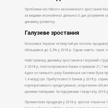
Проблема нестійкого економічного зростання без
за видами економічної діяльності дає розуміння з
динаміку розвитку.
Галузеве зростання
Економіка України четвертий рік поспіль продовжу
збільшився до 3,3% у 2018 р. Однак навіть таких 
Найстрімкішу динаміку зростання в галузевій стру
У 2018 р. платоспроможні банки отримали 21,7 мл
Адже останнього разу банківська система була пр
1,4 млрд грн. Прибутковості банків у 2018 р. спр
корпоративного кредитування, скорочення обсягів 
цінними паперами. За підсумками І кварталу 2019 р
Промислова продукція у 2018 р. зросла тільки на 1