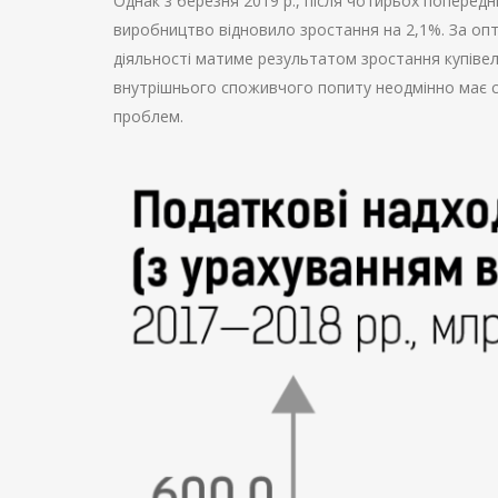
Однак з березня 2019 р., після чотирьох попередні
виробництво відновило зростання на 2,1%. За оп
діяльності матиме результатом зростання купів
внутрішнього споживчого попиту неодмінно має с
проблем.