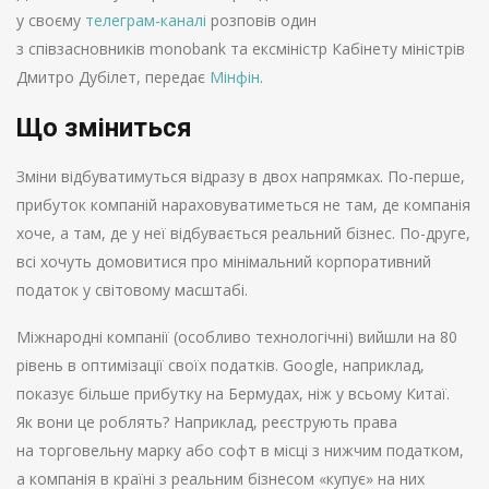
у своєму
телеграм-каналі
розповів один
з співзасновників monobank та ексміністр Кабінету міністрів
Дмитро Дубілет, передає
Мінфін
.
Що зміниться
Зміни відбуватимуться відразу в двох напрямках. По-перше,
прибуток компаній нараховуватиметься не там, де компанія
хоче, а там, де у неї відбувається реальний бізнес. По-друге,
всі хочуть домовитися про мінімальний корпоративний
податок у світовому масштабі.
Міжнародні компанії (особливо технологічні) вийшли на 80
рівень в оптимізації своїх податків. Google, наприклад,
показує більше прибутку на Бермудах, ніж у всьому Китаї.
Як вони це роблять? Наприклад, реєструють права
на торговельну марку або софт в місці з нижчим податком,
а компанія в країні з реальним бізнесом «купує» на них