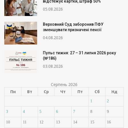
відстежує картки, штраф 50%
05.08.2026
Верховний Суд заборонив ПФУ
зменшувати призначені пенсії
04.08.2026
Пульс тижня: 27 – 31 липня 2026 року
(№186)
03.08.2026
Серпень 2026
Пн
Вт
Ср
Чт
Пт
Сб
Нд
1
2
3
4
5
6
7
8
9
10
11
12
13
14
15
16