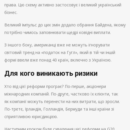
права. Цю схему активно застосовує і великий український
бізнес.
Великий імпульс до цих змін додало обрання Байдена, якому
потрібно чимось заповнювати щедрі ковідні виплати.
З іншого боку, американці вже не можуть ігнорувати
світовий тренд на «податок на Гугл», який в тій чи іншій
формі ввели вже понад 40 країн, включно з Україною.
Для кого виникають ризики
Хто від цієї реформи програє? По-перше, акціонери
міжнародних компаній. По-друге, частково їх клієнти, так
як компанії можуть перенести на них витрати, що зросли.
По-третє, Ірландія, Голландія, Бермуди та інші країни зі
сприятливою юрисдикцією.
Наступним кроком буде схвалення цієї реформи на G20,