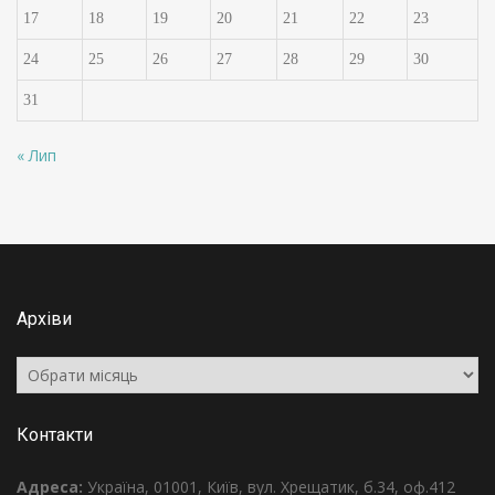
17
18
19
20
21
22
23
24
25
26
27
28
29
30
31
« Лип
Архіви
Архіви
Контакти
Адреса:
Україна, 01001, Київ, вул. Хрещатик, б.34, оф.412