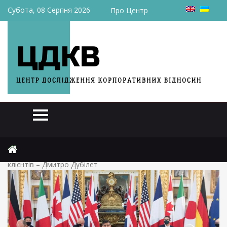
Субота, 08 Серпня 2026
Про Центр
Головна
Аналітика
Як майбутня податкова реформа від G7 вплине на бізнес та
клієнтів – Дмитро Дубілет