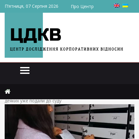
П’ятниця, 07 Серпня 2026
Про Центр
Головна
Статті
Українців за кордоном змусять платити за комуналку: на
деяких уже подали до суду