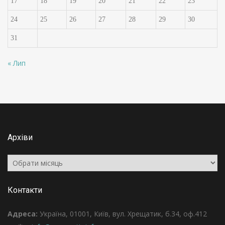
17
18
19
20
21
22
23
24
25
26
27
28
29
30
31
« Лип
Архіви
Архіви
Контакти
Адреса:
Україна, 01001, Київ, вул. Хрещатик, б.34, оф.412