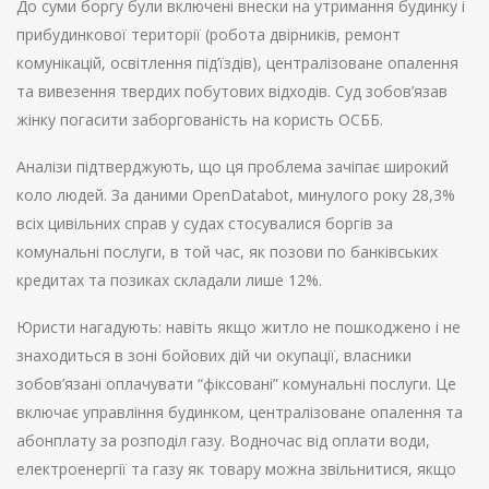
До суми боргу були включені внески на утримання будинку і
прибудинкової території (робота двірників, ремонт
комунікацій, освітлення під’їздів), централізоване опалення
та вивезення твердих побутових відходів. Суд зобов’язав
жінку погасити заборгованість на користь ОСББ.
Аналізи підтверджують, що ця проблема зачіпає широкий
коло людей. За даними OpenDatabot, минулого року 28,3%
всіх цивільних справ у судах стосувалися боргів за
комунальні послуги, в той час, як позови по банківських
кредитах та позиках складали лише 12%.
Юристи нагадують: навіть якщо житло не пошкоджено і не
знаходиться в зоні бойових дій чи окупації, власники
зобов’язані оплачувати “фіксовані” комунальні послуги. Це
включає управління будинком, централізоване опалення та
абонплату за розподіл газу. Водночас від оплати води,
електроенергії та газу як товару можна звільнитися, якщо