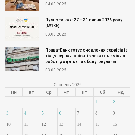
04.08.2026
Пульс тижня: 27 – 31 липня 2026 року
(№186)
03.08.2026
ПриватБанк готує оновлення сервісів із
кінця серпня: клієнтів чекають зміни в
роботі додатка та обслуговуванні
03.08.2026
Серпень 2026
Пн
Вт
Ср
Чт
Пт
Сб
Нд
1
2
3
4
5
6
7
8
9
10
11
12
13
14
15
16