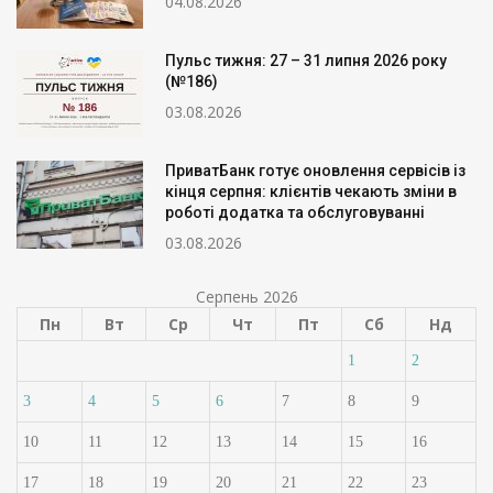
04.08.2026
Пульс тижня: 27 – 31 липня 2026 року
(№186)
03.08.2026
ПриватБанк готує оновлення сервісів із
кінця серпня: клієнтів чекають зміни в
роботі додатка та обслуговуванні
03.08.2026
Серпень 2026
Пн
Вт
Ср
Чт
Пт
Сб
Нд
1
2
3
4
5
6
7
8
9
10
11
12
13
14
15
16
17
18
19
20
21
22
23