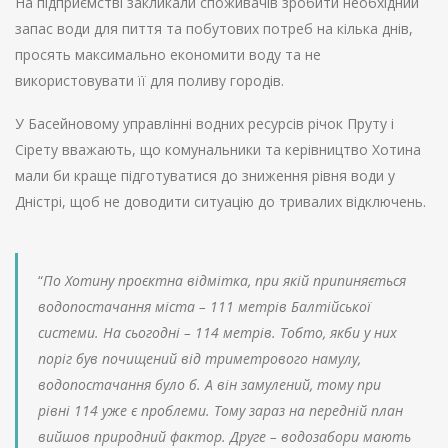
На підприємстві закликали споживачів зробити необхідний
запас води для пиття та побутових потреб на кілька днів,
просять максимально економити воду та не
використовувати її для поливу городів.
У Басейновому управлінні водних ресурсів річок Пруту і
Сірету вважають, що комунальники та керівництво Хотина
мали би краще підготуватися до зниження рівня води у
Дністрі, щоб не доводити ситуацію до тривалих відключень.
“
По Хотину проєктна відмітка, при якій припиняється
водопостачання міста – 111 метрів Балтійської
системи. На сьогодні – 114 метрів. Тобто, якби у них
поріг був почищений від триметрового намулу,
водопостачання було б. А він замулений, тому при
рівні 114 уже є проблеми. Тому зараз на передній план
вийшов природний фактор. Друге – водозабори мають