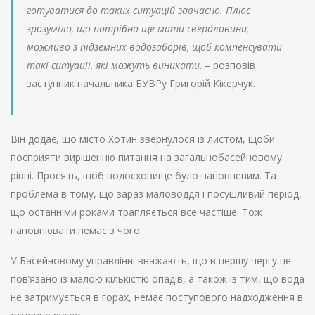
готуватися до таких ситуацій завчасно. Плюс
зрозуміло, що потрібно ще мати свердловини,
можливо з підземних водозаборів, щоб компенсувати
такі ситуації, які можуть виникати,
– розповів
заступник начальника БУВРу Григорій Кікерчук.
Він додає, що місто Хотин звернулося із листом, щоби
посприяти вирішенню питання на загальнобасейновому
рівні. Просять, щоб водосховище було наповненим. Та
проблема в тому, що зараз маловоддя і посушливий період,
що останніми роками трапляється все частіше. Тож
наповнювати немає з чого.
У Басейновому управлінні вважають, що в першу чергу це
пов’язано із малою кількістю опадів, а також із тим, що вода
не затримується в горах, немає поступового надходження в