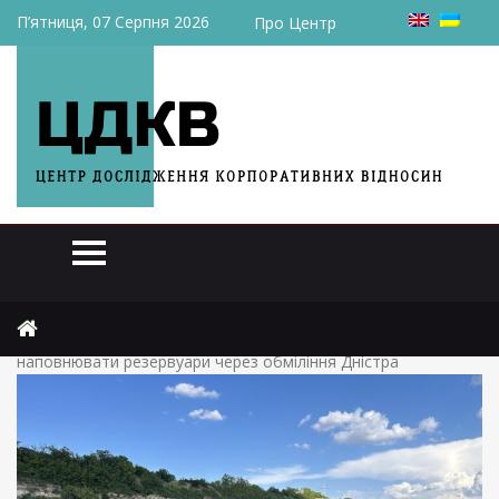
П’ятниця, 07 Серпня 2026
Про Центр
Головна
Статті
У водоканалі Хотина пояснили, що не встигають
наповнювати резервуари через обміління Дністра