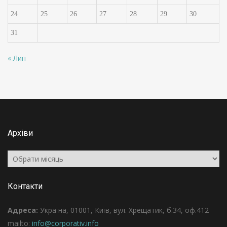
24
25
26
27
28
29
30
31
« Лип
Архіви
Архіви
Контакти
Адреса:
Україна, 01001, Київ, вул. Хрещатик, б.34, оф.412
mailto:
info@corporativ.info