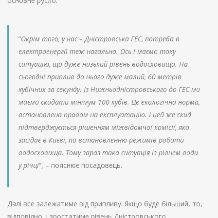
основне русло.
“
Окрім того, у нас – Дністровська ГЕС, потреба в
електроенергії теж нагальна. Ось і маємо таку
ситуацію, що дуже низький рівень водосховища. На
сьогодні приплив до нього дуже малий, 60 метрів
кубічних за секунду. Із Нижньодністровського до ГЕС ми
маємо скидати мінімум 100 кубів. Це екологічна норма,
встановлена правом на експлуатацію. І цей же скид
підтверджується рішенням міжвідомчої комісії, яка
засідає в Києві, по встановленню режимів роботи
водосховища. Тому зараз така ситуація із рівнем води
у річці
“, – пояснює посадовець.
Далі все залежатиме від припливу. Якщо буде більший, то,
відповідно, і зростатиме рівень Дністровського