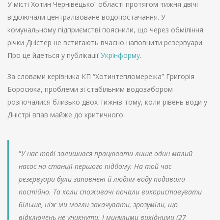
У місті Хотин Чернівецької області протягом тижня двічі
відключали централізоване водопостачання. У
комунальному підприємстві пояснили, що через обміління
річки Дністер не встигають вчасно наповнити резервуари.
Про це йдеться у публікації
Укрінформу
.
За словами керівника КП “Хотинтепломережа” Григорія
Боросюка, проблеми зі стабільним водозабором
розпочалися близько двох тижнів тому, коли рівень води у
Дністрі впав майже до критичного.
“
У нас тоді залишився працювати лише один малий
насос на станції першого підйому. На той час
резервуари були заповнені й людям воду подавали
постійно. Та коли споживачі почали використовувати
більше, ніж ми могли закачувати, зрозуміли, що
відключень не уникнути. І минулими вихідними (27