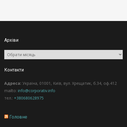
Архіви
Архіви
Контакти
Адреса:
Україна, 01001, Київ, вул. Хрещатик, б.34, оф.412
mailto:
info@corporativ.info
тел.:
+380680628975
Головне