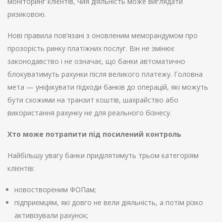
моніторинг клієнтів, чия діяльність може виглядати
ризиковою.
Нові правила пов’язані з оновленим меморандумом про
прозорість ринку платіжних послуг. Він не змінює
законодавство і не означає, що банки автоматично
блокуватимуть рахунки після великого платежу. Головна
мета — уніфікувати підходи банків до операцій, які можуть
бути схожими на транзит коштів, шахрайство або
використання рахунку не для реального бізнесу.
Хто може потрапити під посилений контроль
Найбільшу увагу банки приділятимуть трьом категоріям
клієнтів:
новоствореним ФОПам;
підприємцям, які довго не вели діяльність, а потім різко
активізували рахунок;