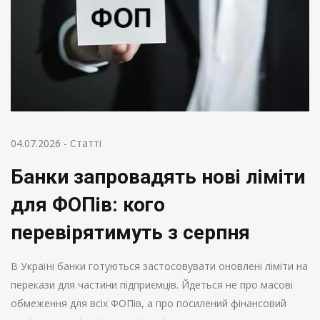
04.07.2026
-
Статті
Банки запровадять нові ліміти
для ФОПів: кого
перевірятимуть з серпня
В Україні банки готуються застосовувати оновлені ліміти на
перекази для частини підприємців. Йдеться не про масові
обмеження для всіх ФОПів, а про посилений фінансовий