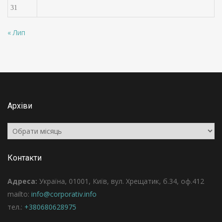
31
« Лип
Архіви
Архіви
Контакти
Адреса:
Україна, 01001, Київ, вул. Хрещатик, б.34, оф.412
mailto:
info@corporativ.info
тел.:
+380680628975