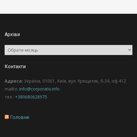
Архіви
Архіви
Контакти
Адреса:
Україна, 01001, Київ, вул. Хрещатик, б.34, оф.412
mailto:
info@corporativ.info
тел.:
+380680628975
Головне