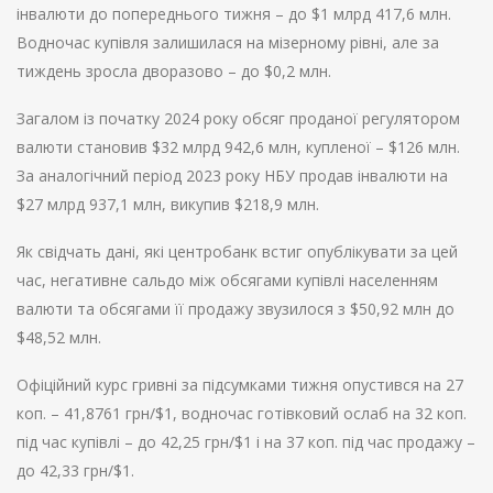
інвалюти до попереднього тижня – до $1 млрд 417,6 млн.
Водночас купівля залишилася на мізерному рівні, але за
тиждень зросла дворазово – до $0,2 млн.
Загалом із початку 2024 року обсяг проданої регулятором
валюти становив $32 млрд 942,6 млн, купленої – $126 млн.
За аналогічний період 2023 року НБУ продав інвалюти на
$27 млрд 937,1 млн, викупив $218,9 млн.
Як свідчать дані, які центробанк встиг опублікувати за цей
час, негативне сальдо між обсягами купівлі населенням
валюти та обсягами її продажу звузилося з $50,92 млн до
$48,52 млн.
Офіційний курс гривні за підсумками тижня опустився на 27
коп. – 41,8761 грн/$1, водночас готівковий ослаб на 32 коп.
під час купівлі – до 42,25 грн/$1 і на 37 коп. під час продажу –
до 42,33 грн/$1.