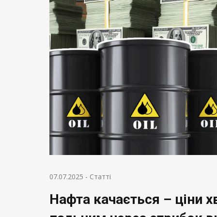
07.07.2025
-
Статті
Нафта качається – ціни х