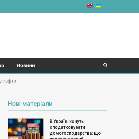
во
Новини
ку нафти
Нові матеріали
В Україні хочуть
оподатковувати
домогосподарства: що