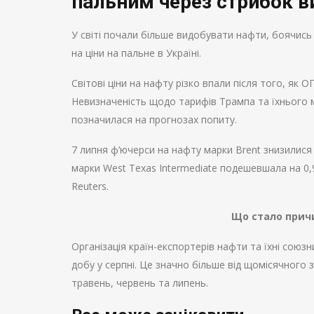
пальним через стрибок в
У світі почали більше видобувати нафти, боячись 
на ціни на пальне в Україні.
Світові ціни на нафту різко впали після того, як
Невизначеність щодо тарифів Трампа та їхнього 
позначилася на прогнозах попиту.
7 липня ф’ючерси на нафту марки Brent знизилися
марки West Texas Intermediate подешевшала на 0,
Reuters.
Що стало прич
Організація країн-експортерів нафти та їхні сою
добу у серпні. Це значно більше від щомісячного 
травень, червень та липень.