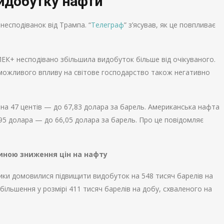
идобутку нафти
несподіванок від Трампа. “
Телеграф
” з’ясував, як це повпливає
 ОПЕК+ несподівано збільшила видобуток більше від очікуваного.
можливого впливу на світове господарство також негативно
 на 47 центів — до 67,83 долара за барель. Американська нафта
95 долара — до 66,05 долара за барель. Про це повідомляє
иною зниження цін на нафту
зники домовилися підвищити видобуток на 548 тисяч барелів на
збільшення у розмірі 411 тисяч барелів на добу, схваленого на