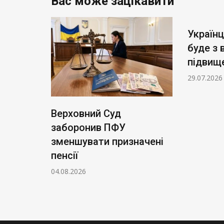
Вас може зацікавити
Україн
буде з 
підвищ
29.07.2026
Верховний Суд
заборонив ПФУ
а: що
зменшувати призначені
пенсії
04.08.2026