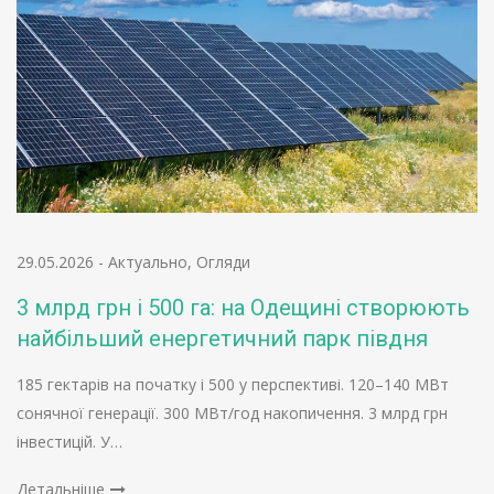
29.05.2026
-
Актуально
,
Огляди
3 млрд грн і 500 га: на Одещині створюють
найбільший енергетичний парк півдня
185 гектарів на початку і 500 у перспективі. 120–140 МВт
сонячної генерації. 300 МВт/год накопичення. 3 млрд грн
інвестицій. У…
Детальніше