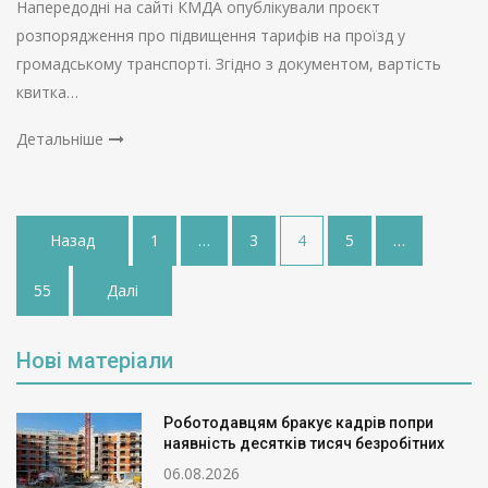
Напередодні на сайті КМДА опублікували проєкт
розпорядження про підвищення тарифів на проїзд у
громадському транспорті. Згідно з документом, вартість
квитка…
Детальніше
Пагінація
Назад
1
…
3
4
5
…
записів
55
Далі
Нові матеріали
Роботодавцям бракує кадрів попри
наявність десятків тисяч безробітних
06.08.2026