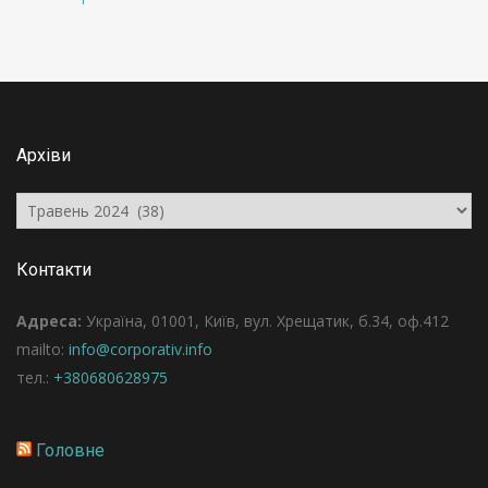
Архіви
Архіви
Контакти
Адреса:
Україна, 01001, Київ, вул. Хрещатик, б.34, оф.412
mailto:
info@corporativ.info
тел.:
+380680628975
Головне