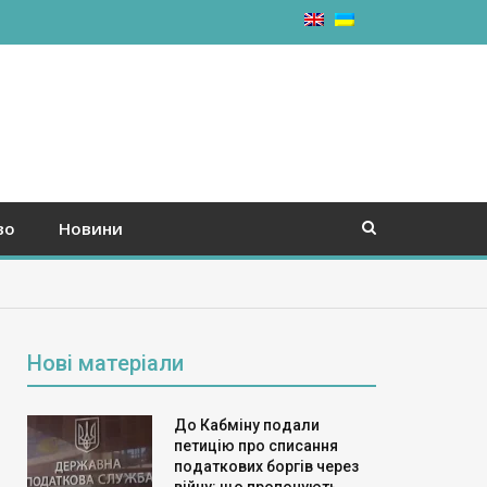
во
Новини
Нові матеріали
До Кабміну подали
петицію про списання
податкових боргів через