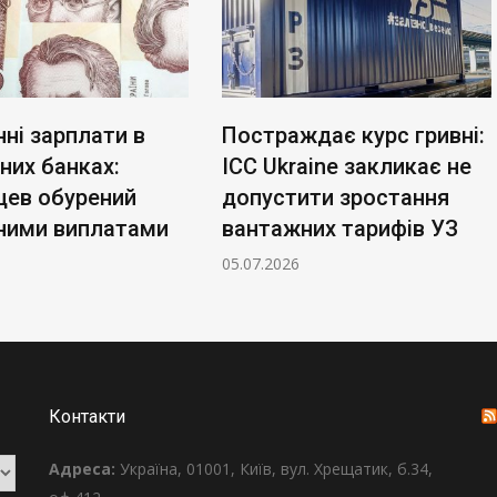
ні зарплати в
Постраждає курс гривні:
них банках:
ICC Ukraine закликає не
цев обурений
допустити зростання
ними виплатами
вантажних тарифів УЗ
05.07.2026
Контакти
Адреса:
Україна, 01001, Київ, вул. Хрещатик, б.34,