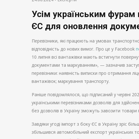
Усім українським фурам 
ЄС для оновлення докуме
Перевізники, які працюють на умовах транспортно
відповідність до нових вимог. Про це у Facebook
п
10 липня всі вантажівки мають встигнути поверну
документами та маркуванням», — зазначив заступн
перевізники: наявність виписки про отримання лі
вантажівок; маркування транспорту.
Раніше повідомлялося, що підписаний у червні 20
українськими перевізниками дозволів для здійсне
без дозволів в Україну зможуть завозити товари
Завдяки угоді імпорт з боку ЄС в Україну зріс біл
збільшився автомобільний експорт українських т