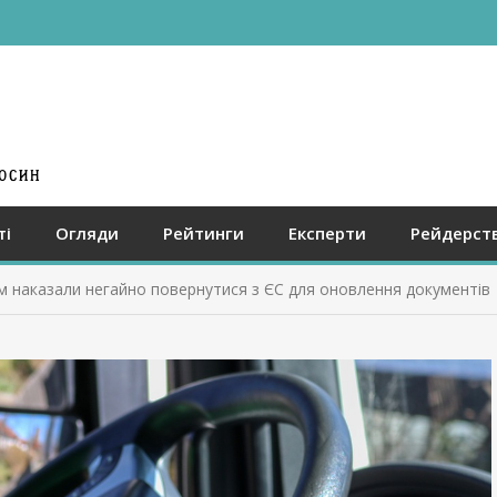
ті
Огляди
Рейтинги
Експерти
Рейдерст
м наказали негайно повернутися з ЄС для оновлення документів