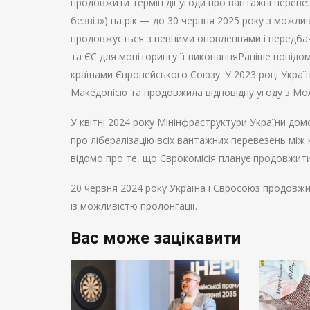
продовжити термін дії угоди про вантажні перев
безвіз») на рік — до 30 червня 2025 року з можли
продовжується з певними оновленнями і передбач
та ЄС для моніторингу її виконанняРаніше повідом
країнами Європейського Союзу. У 2023 році Украї
Македонією та продовжила відповідну угоду з Мо
У квітні 2024 року Мінінфраструктури України дом
про лібералізацію всіх вантажних перевезень між к
відомо про те, що Єврокомісія планує продовжити
20 червня 2024 року Україна і Євросоюз продовжи
із можливістю пролонгації.
Вас може зацікавити