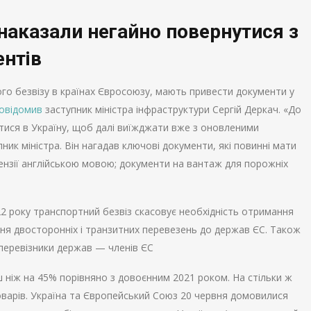
наказали негайно повернутися з
нтів
го безвізу в країнах Євросоюзу, мають привести документи у
овідомив
заступник міністра інфраструктури Сергій Деркач. «До
тися в Україну, щоб далі виїжджати вже з оновленими
ик міністра. Він нагадав ключові документи, які повинні мати
цензії англійською мовою; документи на вантаж для порожніх
22 року транспортний безвіз скасовує необхідність отримання
ння двосторонніх і транзитних перевезень до держав ЄС. Також
 перевізники держав — членів ЄС
ьш ніж на 45% порівняно з довоєнним 2021 роком. На стільки ж
оварів. Україна та Європейський Союз 20 червня домовилися