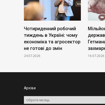
я: чому
Чотириденний робочий
Мільйон
тиждень в Україні: чому
держав
цює в
економіка та агросектор
Гетман
не готові до змін
захмар
24.07.2026
16.07.2026
Архіви
Архіви