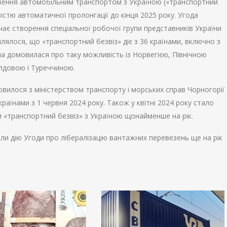
езення автомобільним транспортом з Україною («транспортний
вістю автоматичної пролонгації до кінця 2025 року. Угода
ає створення спеціальної робочої групи представників України
лялося, що «транспортний безвіз» діє з 36 країнами, включно з
на домовилася про таку можливість із Норвегією, Північною
лдовою і Туреччиною.
овилося з міністерством транспорту і морських справ Чорногорії
раїнами з 1 червня 2024 року. Також у квітні 2024 року стало
 «транспортний безвіз» з Україною щонайменше на рік.
ли дію Угоди про лібералізацію вантажних перевезень ще на рік