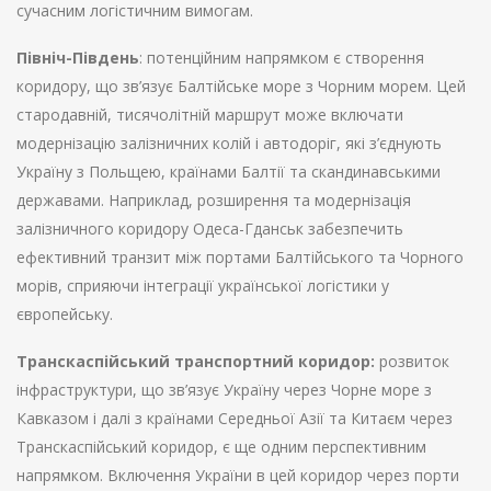
сучасним логістичним вимогам.
Північ-Південь
: потенційним напрямком є створення
коридору, що зв’язує Балтійське море з Чорним морем. Цей
стародавній, тисячолітній маршрут може включати
модернізацію залізничних колій і автодоріг, які з’єднують
Україну з Польщею, країнами Балтії та скандинавськими
державами. Наприклад, розширення та модернізація
залізничного коридору Одеса-Гданськ забезпечить
ефективний транзит між портами Балтійського та Чорного
морів, сприяючи інтеграції української логістики у
європейську.
Транскаспійський транспортний коридор:
розвиток
інфраструктури, що зв’язує Україну через Чорне море з
Кавказом і далі з країнами Середньої Азії та Китаєм через
Транскаспійський коридор, є ще одним перспективним
напрямком. Включення України в цей коридор через порти