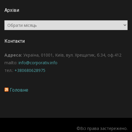
Архіви
Архіви
Контакти
Адреса:
Україна, 01001, Київ, вул. Хрещатик, б.34, оф.412
mailto:
info@corporativ.info
тел.:
+380680628975
Головне
©Всі права застережено.