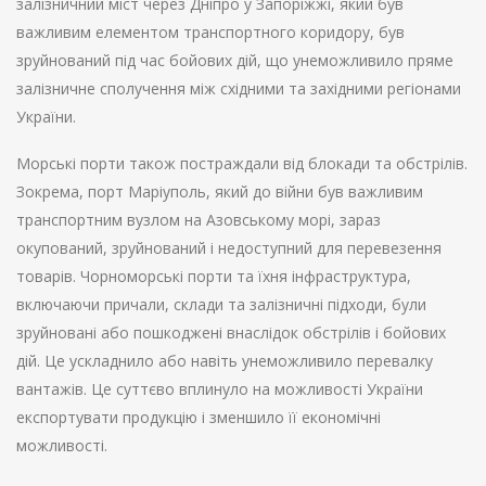
залізничний міст через Дніпро у Запоріжжі, який був
важливим елементом транспортного коридору, був
зруйнований під час бойових дій, що унеможливило пряме
залізничне сполучення між східними та західними регіонами
України.
Морські порти також постраждали від блокади та обстрілів.
Зокрема, порт Маріуполь, який до війни був важливим
транспортним вузлом на Азовському морі, зараз
окупований, зруйнований і недоступний для перевезення
товарів. Чорноморські порти та їхня інфраструктура,
включаючи причали, склади та залізничні підходи, були
зруйновані або пошкоджені внаслідок обстрілів і бойових
дій. Це ускладнило або навіть унеможливило перевалку
вантажів. Це суттєво вплинуло на можливості України
експортувати продукцію і зменшило її економічні
можливості.