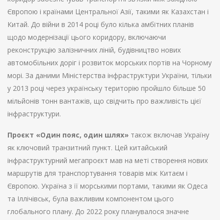
Європою і країнами Центральної Азії, такими як Казахстан і
Китай. До війни в 2014 році було кілька амбітних планів
щодо модернізації цього коридору, включаючи
реконструкцію залізничних ліній, будівництво нових
автомобільних доріг і розвиток морських портів на Чорному
морі. За даними Міністерства інфраструктури України, тільки
у 2013 році через українську територію пройшло більше 50
мільйонів тонн вантажів, що свідчить про важливість цієї
інфраструктури.
Проєкт
«
Один пояс, один шлях
»
також включав Україну
як ключовий транзитний пункт. Цей китайський
інфраструктурний мегапроєкт мав на меті створення нових
маршрутів для транспортування товарів між Китаєм і
Європою. Україна з її морськими портами, такими як Одеса
та Іллічівськ, була важливим компонентом цього
глобального плану. До 2022 року планувалося значне