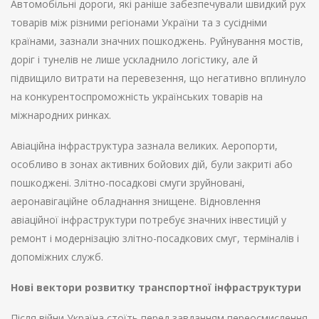
Автомобільні дороги, які раніше забезпечували швидкий рух
товарів між різними регіонами України та з сусідніми
країнами, зазнали значних пошкоджень. Руйнування мостів,
доріг і тунелів не лише ускладнило логістику, але й
підвищило витрати на перевезення, що негативно вплинуло
на конкурентоспроможність українських товарів на
міжнародних ринках.
Авіаційна інфраструктура зазнала великих. Аеропорти,
особливо в зонах активних бойових дій, були закриті або
пошкоджені. Злітно-посадкові смуги зруйновані,
аеронавігаційне обладнання знищене. Відновлення
авіаційної інфраструктури потребує значних інвестицій у
ремонт і модернізацію злітно-посадкових смуг, терміналів і
допоміжних служб.
Нові вектори розвитку транспортної інфраструктури
Після війни Україна стоїть перед завданням переосмислення