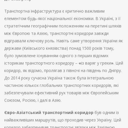
Транспортна інфраструктура є критично важливим
елементом будь-якої національної економіки. В Україні, з її
стратегічним географічним положенням на перетині шляхів
між Європою та Азією, транспортні коридори завжди
відігравали ключову роль. Навіть саме утворення України як
держави (Київського князівства) понад 1500 років тому,
було зумовлене існуванням одного з перших відомих
історикам транспортного коридору
–
«
із варяг у греки
»
. Цей
коридор, як відомо, пролягав з півночі на південь по Дніпру.
До 2014 року сучасна Україна також була інтегральною
частиною кількох глобальних транспортних коридорів, які
забезпечували ефективний рух товарів між Європейським
Союзом, Росією, і далі в Азію.
Євро-Азіатський транспортний коридор
був одним із
найважливіших маршрутів, що проходив через Україну. Цей
коридор забезпечував транспортні зв’язки між Західною