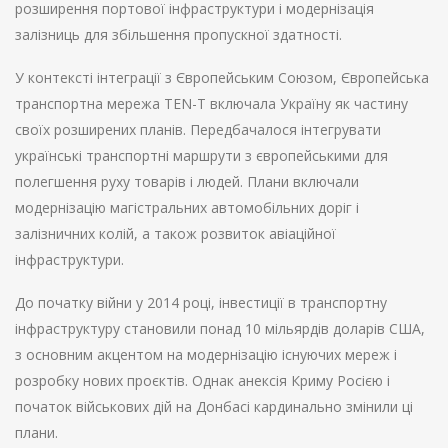
розширення портової інфраструктури і модернізація
залізниць для збільшення пропускної здатності.
У контексті інтеграції з Європейським Союзом, Європейська
транспортна мережа TEN-T включала Україну як частину
своїх розширених планів. Передбачалося інтегрувати
українські транспортні маршрути з європейськими для
полегшення руху товарів і людей. Плани включали
модернізацію магістральних автомобільних доріг і
залізничних колій, а також розвиток авіаційної
інфраструктури.
До початку війни у 2014 році, інвестиції в транспортну
інфраструктуру становили понад 10 мільярдів доларів США,
з основним акцентом на модернізацію існуючих мереж і
розробку нових проєктів. Однак анексія Криму Росією і
початок військових дій на Донбасі кардинально змінили ці
плани.