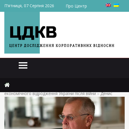
П’ятниця, 07 Серпня 2026
Про Центр
Головна
Експерти
Інвестиції у транспортну інфраструктуру як «драйвер»
економічного відродження України після війни – Денис
Костржевський