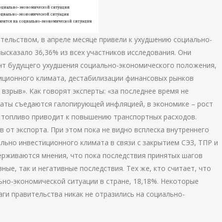
тельством, в апреле месяце привели к ухудшению социально-
высказало 36,36% из всех участников исследования. Они
нт будущего ухудшения социально-экономического положения,
иционного климата, дестабилизации финансовых рынков
взрыв». Как говорят эксперты: «за последнее время не
аты съедаются галопирующей инфляцией, в экономике – рост
 топливо приводит к повышению транспортных расходов.
 от экспорта. При этом пока не видно всплеска внутреннего
льно инвестиционного климата в связи с закрытием СЭЗ, ТПР и
держиваются мнения, что пока последствия принятых шагов
ые, так и негативные последствия. Тех же, кто считает, что
ьно-экономической ситуации в стране, 18,18%. Некоторые
аги правительства никак не отразились на социально-