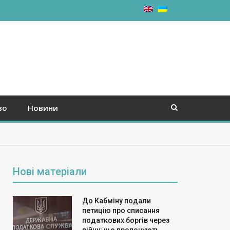
во
Новини
Нові матеріали
До Кабміну подали
петицію про списання
податкових боргів через