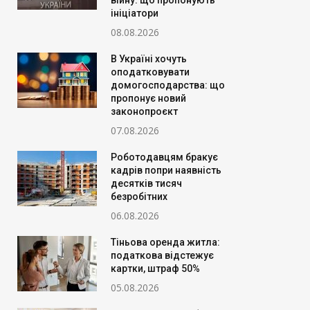
війну: що пропонують
ініціатори
08.08.2026
В Україні хочуть
оподатковувати
домогосподарства: що
пропонує новий
законопроєкт
07.08.2026
Роботодавцям бракує
кадрів попри наявність
десятків тисяч
безробітних
06.08.2026
Тіньова оренда житла:
податкова відстежує
картки, штраф 50%
05.08.2026