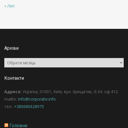
« Лип
Архіви
Архіви
Контакти
Адреса:
Україна, 01001, Київ, вул. Хрещатик, б.34, оф.412
mailto:
info@corporativ.info
тел.:
+380680628975
Головне